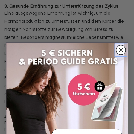
3. Gesunde Ernährung zur Unterstützung des Zyklus
Eine ausgewogene Ernährung ist wichtig, um die
Hormonproduktion zu unterstützen und dem Körper die
nötigen Nährstoffe zur Bewältigung von Stress zu
bieten. Besonders magnesiumreiche Lebensmittel wie
Nüsse, grünes Blattgemüse und Vollkornprodukte wirken
beruhigend auf das Nervensystem. Omega-3-
Fettsäuren, die in Leinsamen und Chiasamen enthalten
sind, fördern ebenfalls das Wohlbefinden und können
Entzündungen im Körper reduzieren. Nicht nur der Sport,
sondern auch der Speiseplan sollte an die Zyklusphasen
angepasst werden.
Hier haben wir dir die wichtigsten
Informationen dazu aufgelistet.
4. Unterstützende Pflanzen und
Nahrungsergänzungsmittel
Pflanzliche Heilmittel wie
Mönchspfeffer und
Email