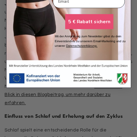
Johanniskraut
können helfen, den Zyklus zu regulieren
und das emotionale Wohlbefinden zu fördern.
5 € Rabatt sichern
Mönchspfeffer ist bekannt dafür, das
Hormongleichgewicht zu unterstützen, während
Mit der Anmeldung zum Newsletter gibst du dein
Johanniskraut stimmungsaufhellende Eigenschaften
Einverständnis zu unserem Email-Marketing und zu
besitzt. Vor der Einnahme solcher Mittel ist es jedoch
unserer
Datenschutzerklärung
.
ratsam, sich von Ärztinnen und Ärzten beraten zu lassen,
um mögliche Wechselwirkungen auszuschließen. Apropos
Mönchspfeffer: Wusstest du schon, dass diese
Wunderpflanze sogar dabei helfen kann,
Menstruationsbeschwerden zu lindern?
Werfe einen
Blick in diesen Blogbeitrag, um mehr darüber zu
erfahren.
Einfluss von Schlaf und Erholung auf den Zyklus
Schlaf spielt eine entscheidende Rolle für die