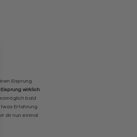
inen Eisprung
n
Eisprung wirklich
 womöglich bald
 etwas Erfahrung
r dir nun einmal