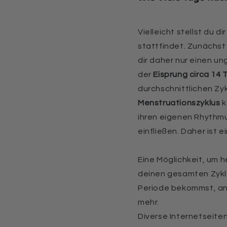
Vielleicht stellst du d
stattfindet. Zunächst 
dir daher nur einen u
der
Eisprung circa 14
durchschnittlichen Zy
Menstruationszyklus
k
ihren eigenen Rhythmu
einfließen. Daher ist
Eine Möglichkeit, um 
deinen gesamten Zyklu
Periode bekommst, an
mehr.
Diverse Internetseiten