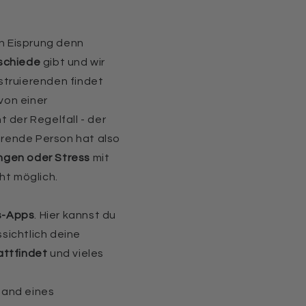
ein Eisprung denn
rschiede
gibt und wir
struierenden findet
 von einer
 der Regelfall - der
rende Person hat also
gen oder Stress
mit
ht möglich.
s-Apps
. Hier kannst du
sichtlich deine
attfindet
und vieles
nhand eines