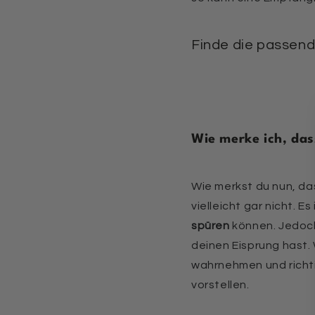
Finde die passende
Wie merke ich, das
Wie merkst du nun, da
vielleicht gar nicht. 
spüren
können. Jedoch
deinen Eisprung hast.
wahrnehmen und richti
vorstellen.