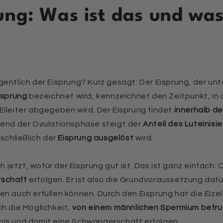
ung: Was ist das und was
gentlich der Eisprung? Kurz gesagt: Der Eisprung, der u
elsprung
bezeichnet wird, kennzeichnet den Zeitpunkt, in 
Eileiter abgegeben wird. Der Eisprung findet
innerhalb d
rend der Ovulationsphase steigt der
Anteil des Luteinis
 schließlich der
Eisprung ausgelöst
wird.
ch jetzt, wofür der Eisprung gut ist. Das ist ganz einfach
schaft
erfolgen. Er ist also die Grundvoraussetzung dafü
en auch erfüllen können. Durch den Eisprung hat die Eize
ch die Möglichkeit,
von einem männlichen Spermium befr
nis und damit eine Schwangerschaft erfolgen.