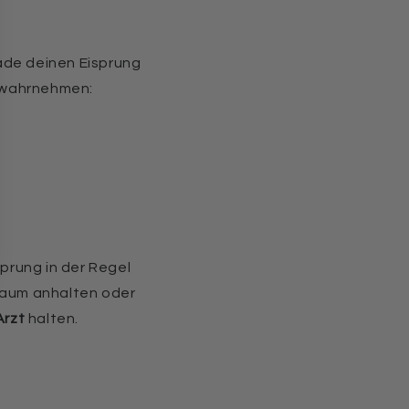
ade deinen Eisprung
 wahrnehmen:
sprung in der Regel
traum anhalten oder
Arzt
halten.