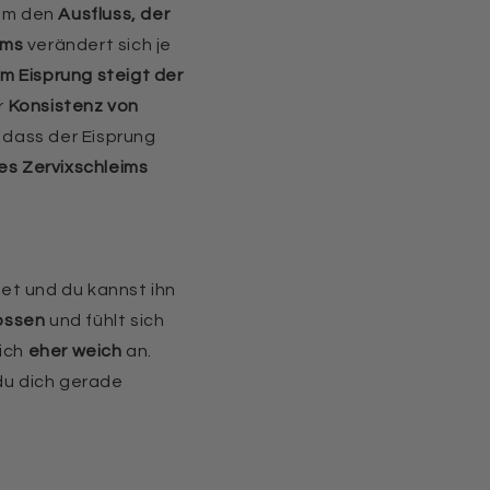
 um den
Ausfluss, der
ims
verändert sich je
m Eisprung steigt der
r
Konsistenz von
 dass der Eisprung
es Zervixschleims
et und du kannst ihn
ossen
und fühlt sich
sich
eher weich
an.
 du dich gerade