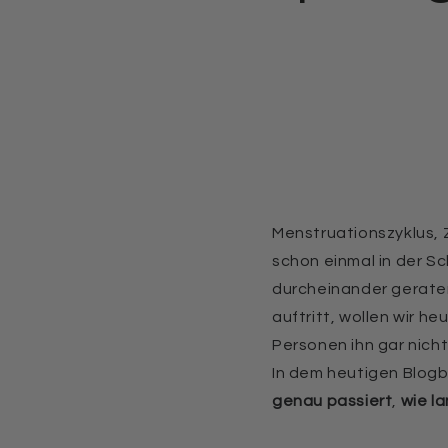
Menstruationszyklus,
schon einmal in der S
durcheinander geraten
auftritt, wollen wir
Personen ihn gar nich
In dem heutigen Blogb
genau passiert
,
wie l