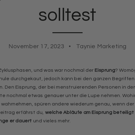
solltest
November 17, 2023
Taynie Marketing
 Zyklusphasen, und was war nochmal der
Eisprung
? Womögl
chule durchgekaut, jedoch kann bei den ganzen Begriffe
. Den Eisprung, der bei menstruierenden Personen in de
 heute nochmal etwas genauer unter die Lupe nehmen. Wo
t wahrnehmen, spüren andere wiederum genau, wenn der 
eitrag erfährst du,
welche Abläufe am Eisprung beteiligt 
ange er dauert
und vieles mehr.