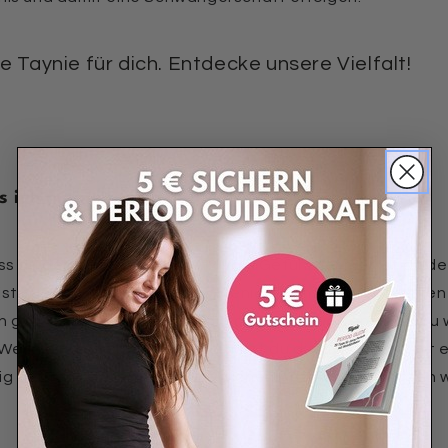
 Taynie für dich. Entdecke unsere Vielfalt!
s ich meinen Eisprung habe?
ss du deinen Eisprung hast? Vom Gefühl her merkst du de
Es ist nunmal so, dass nur sehr wenige Menstruierende ihre
 gibt es einige
Vorboten
, die darauf hinweisen, dass du
 Wenn dir diese bekannt sind, wirst du die Symptome mit
g deuten können. Diese möglichen Anzeichen möchten wi