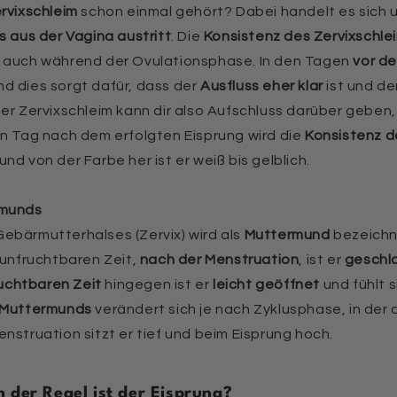
rvixschleim
schon einmal gehört? Dabei handelt es sich
s aus der Vagina austritt
. Die
Konsistenz des Zervixschle
o auch während der Ovulationsphase. In den Tagen
vor de
d dies sorgt dafür, dass der
Ausfluss eher klar
ist und de
er Zervixschleim kann dir also Aufschluss darüber geben,
en Tag nach dem erfolgten Eisprung wird die
Konsistenz d
und von der Farbe her ist er weiß bis gelblich.
rmunds
ebärmutterhalses (Zervix) wird als
Muttermund
bezeichn
r unfruchtbaren Zeit,
nach der Menstruation
, ist er
geschl
ruchtbaren Zeit
hingegen ist er
leicht geöffnet
und fühlt 
s Muttermunds
verändert sich je nach Zyklusphase, in der
nstruation sitzt er tief und beim Eisprung hoch.
h der Regel ist der Eisprung?