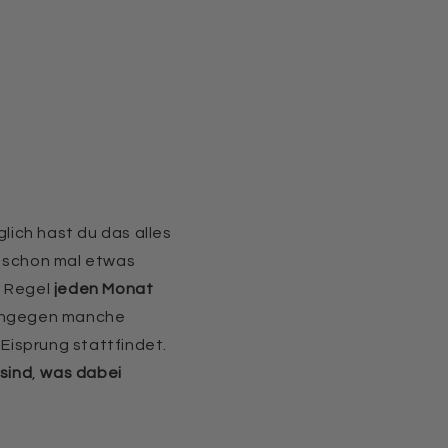
ich hast du das alles
n schon mal etwas
r Regel
jeden Monat
hingegen manche
Eisprung stattfindet.
sind
,
was dabei