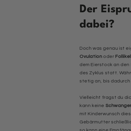
Der Eispr
dabei?
Doch was genau ist ei
Ovulation
oder
Follik
dem Eierstock an den 
des Zyklus statt. Wäh
stetig an, bis dadurch
Vielleicht fragst du di
kann keine
Schwanger
mit Kinderwunsch dies
Gebärmutter schließli
so kann eine Empfäng