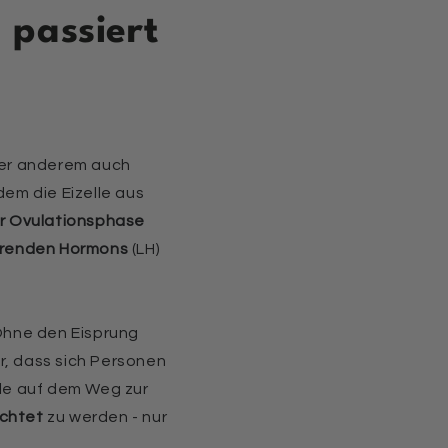
 passiert
nter anderem auch
dem die Eizelle aus
er Ovulationsphase
ierenden Hormons
(LH)
: Ohne den Eisprung
r, dass sich Personen
lle auf dem Weg zur
uchtet
zu werden - nur