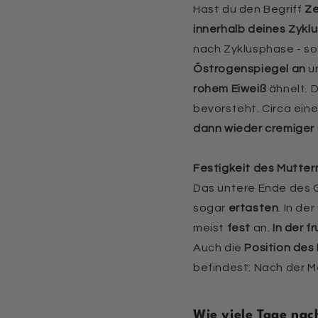
Hast du den Begriff
Ze
innerhalb deines Zyklu
nach Zyklusphase - s
Östrogenspiegel an
un
rohem Eiweiß
ähnelt. D
bevorsteht. Circa ein
dann wieder cremiger
Festigkeit des Mutte
Das untere Ende des G
sogar
ertasten
. In de
meist
fest
an.
In der f
Auch die
Position de
befindest: Nach der Me
Wie viele Tage nac