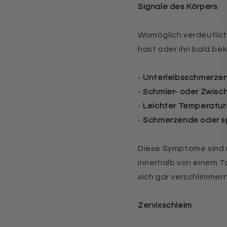
Signale des Körpers
Womöglich verdeutlich
hast oder ihn bald b
-
Unterleibsschmerze
-
Schmier- oder Zwisc
-
Leichter Temperatur
-
Schmerzende oder s
Diese Symptome sind 
innerhalb von einem T
sich gar verschlimmern
Zervixschleim