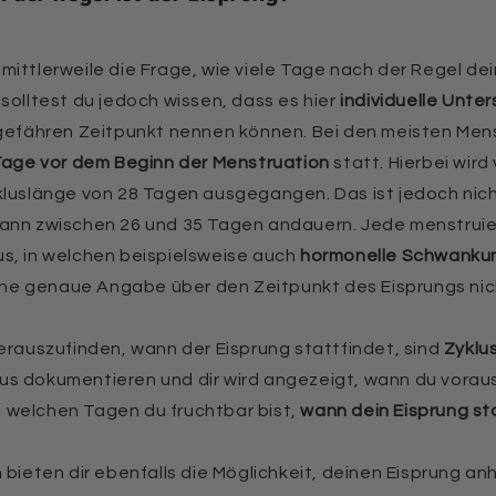
ir mittlerweile die Frage, wie viele Tage nach der Regel d
solltest du jedoch wissen, dass es hier
individuelle Unte
ngefähren Zeitpunkt nennen können. Bei den meisten Men
 Tage vor dem Beginn der Menstruation
statt. Hierbei wird
kluslänge von 28 Tagen ausgegangen. Das ist jedoch nicht
ann zwischen 26 und 35 Tagen andauern. Jede menstruie
s, in welchen beispielsweise auch
hormonelle Schwankun
 eine genaue Angabe über den Zeitpunkt des Eisprungs nic
herauszufinden, wann der Eisprung stattfindet, sind
Zyklu
s dokumentieren und dir wird angezeigt, wann du voraus
 welchen Tagen du fruchtbar bist,
wann dein Eisprung st
 bieten dir ebenfalls die Möglichkeit, deinen Eisprung a