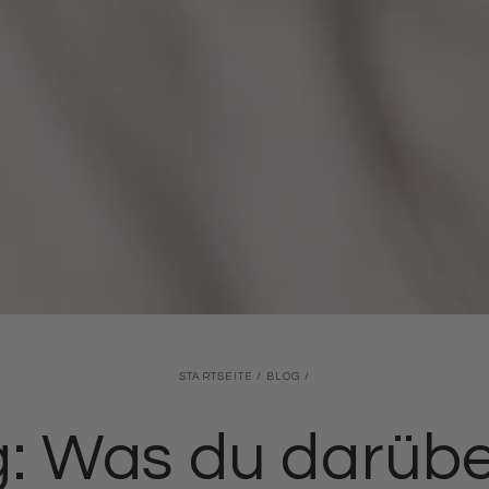
STARTSEITE
/
BLOG
/
g: Was du darübe