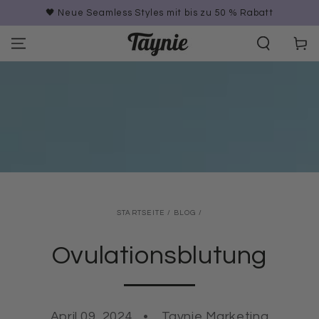
ZUM INHALT
STERN Testsieger 2026 | ⭐️ 4,61 Bewertungen
SPRINGEN
Warenko
STARTSEITE
/
BLOG
/
Ovulationsblutung
April 09, 2024
Taynie Marketing