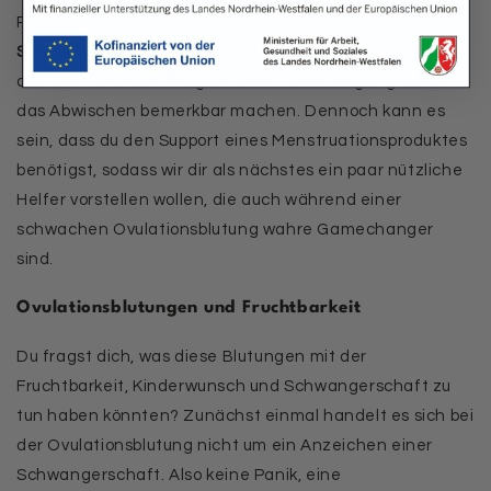
Periode. Du kannst dir die Ovulationsblutung wie eine
Schmierblutung
vorstellen. Sie kann also ganz leicht
ausfallen und sich lediglich beim Toilettengang durch
das Abwischen bemerkbar machen. Dennoch kann es
sein, dass du den Support eines Menstruationsproduktes
benötigst, sodass wir dir als nächstes ein paar nützliche
Helfer vorstellen wollen, die auch während einer
schwachen Ovulationsblutung wahre Gamechanger
sind.
Ovulationsblutungen und Fruchtbarkeit
Du fragst dich, was diese Blutungen mit der
Fruchtbarkeit, Kinderwunsch und Schwangerschaft zu
tun haben könnten? Zunächst einmal handelt es sich bei
der Ovulationsblutung nicht um ein Anzeichen einer
Schwangerschaft. Also keine Panik, eine