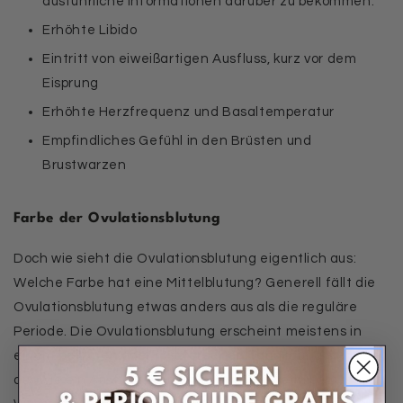
ausführliche Informationen darüber zu bekommen.
Erhöhte Libido
Eintritt von eiweißartigen Ausfluss, kurz vor dem
Eisprung
Erhöhte Herzfrequenz und Basaltemperatur
Empfindliches Gefühl in den Brüsten und
Brustwarzen
Farbe der Ovulationsblutung
Doch wie sieht die Ovulationsblutung eigentlich aus:
Welche Farbe hat eine Mittelblutung? Generell fällt die
Ovulationsblutung etwas anders aus als die reguläre
Periode. Die Ovulationsblutung erscheint meistens in
einem
hellroten oder rosafarbenen Ton
. Häufig sieht sie
aus wie ein Ausfluss, der mit etwas Blut vermischt ist.