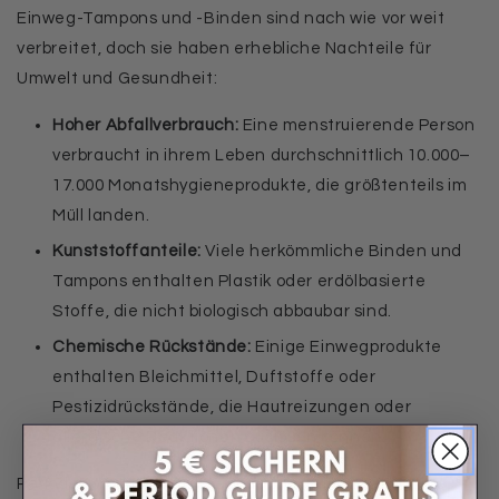
Einweg-Tampons und -Binden sind nach wie vor weit
verbreitet, doch sie haben erhebliche Nachteile für
Umwelt und Gesundheit:
Hoher Abfallverbrauch:
Eine menstruierende Person
verbraucht in ihrem Leben durchschnittlich 10.000–
17.000 Monatshygieneprodukte, die größtenteils im
Müll landen.
Kunststoffanteile:
Viele herkömmliche Binden und
Tampons enthalten Plastik oder erdölbasierte
Stoffe, die nicht biologisch abbaubar sind.
Chemische Rückstände:
Einige Einwegprodukte
enthalten Bleichmittel, Duftstoffe oder
Pestizidrückstände, die Hautreizungen oder
allergische Reaktionen auslösen können.
Periodenprodukte aus Bambus sind eine nachhaltige