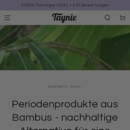
ZUM INHALT
🖤 Neue Seamless Styles mit bis zu 50 % Rabatt
SPRINGEN
Warenko
STARTSEITE
/
BLOG
/
Periodenprodukte aus
Bambus - nachhaltige