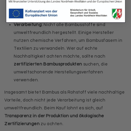
der Ernte von selbst, ohne dass eine Neupflanzung
erforderlich ist.
Verarbeitung:
Nicht alle Bambusstoffe sind
umweltfreundlich hergestellt. Einige Hersteller
nutzen chemische Verfahren, um Bambusfasern in
Textilien zu verwandeln. Wer auf echte
Nachhaltigkeit achten möchte, sollte nach
zertifizierten Bambusprodukten
suchen, die
umweltschonende Herstellungsverfahren
verwenden.
Insgesamt bietet Bambus als Rohstoff viele nachhaltige
Vorteile, doch nicht jede Verarbeitung ist gleich
umweltfreundlich. Beim Kauf lohnt es sich, auf
Transparenz in der Produktion und ökologische
Zertifizierungen
zu achten.