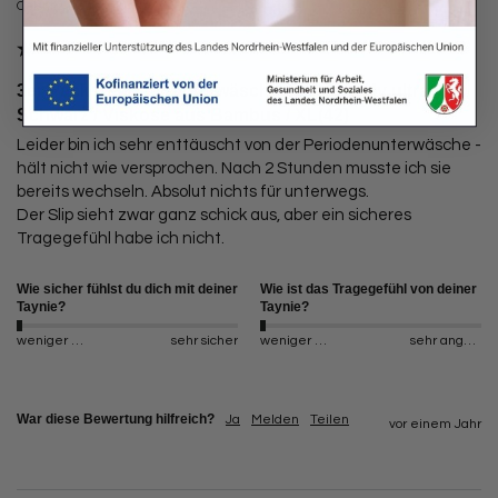
Oelsnitz, Deutschland
3er Pack Periodenunterwäsche Taynie Lady ultra
Schwarz / Viskose aus Bambus / XL(42)
Leider bin ich sehr enttäuscht von der Periodenunterwäsche - 
hält nicht wie versprochen. Nach 2 Stunden musste ich sie 
bereits wechseln. Absolut nichts für unterwegs. 

Der Slip sieht zwar ganz schick aus, aber ein sicheres 
Tragegefühl habe ich nicht. 
Wie sicher fühlst du dich mit deiner
Wie ist das Tragegefühl von deiner
Taynie?
Taynie?
weniger sicher
sehr sicher
weniger angenehm
sehr angenehm
War diese Bewertung hilfreich?
Ja
Melden
Teilen
vor einem Jahr