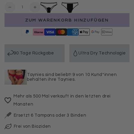
Anzahl
Verringere
Erhöhe
die
die
ZUM WARENKORB HINZUFÜGEN
Menge
Menge
für
für
3er
3er
Pack
Pack
Periodenunterwäsche
Periodenunterwäsche
Taynie
Taynie
90 Tage Rückgabe
Ultra Dry Technologie
Lady
Lady
ultra
ultra
Taynies sind beliebt! 9 von 10 Kund*innen
behalten ihre Taynies.
Mehr als 500 Mal verkauft in den letzten drei
Monaten
Ersetzt 6 Tampons oder 3 Binden
Frei von Bioziden