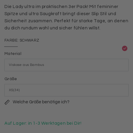
Die Lady ultra im praktischen 3er Pack! Mit femininer
Spitze und ultra Saugkraft bringt dieser Slip Stil und
Sicherheit zusammen. Perfekt für starke Tage, an denen
du dich rundum wohl und sicher fühlen willst.
FARBE:
SCHWARZ
Schwarz
Variante
ausverkauft
Material
oder
nicht
verfügbar
Größe
Welche Größe benötige ich?
Auf Lager: in 1-3 Werktagen bei Dir!