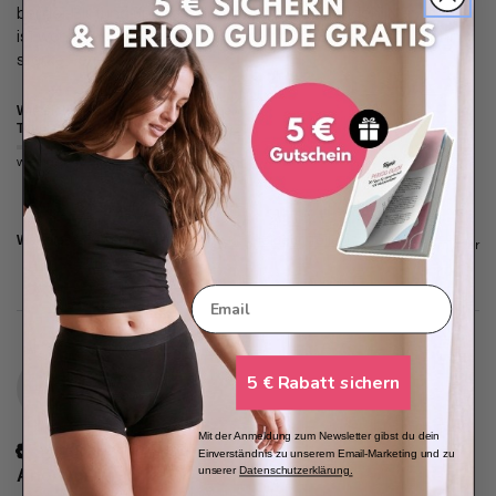
bei der Blutung und raschelt nicht wie bei Binden. Nur nachts 
ist wohl etwas ausgelaufen. Habe aber auch eine sehr sehr 
starke Periode!
Wie sicher fühlst du dich mit deiner
Taynie?
weniger sicher
sehr sicher
War diese Bewertung hilfreich?
Ja
Melden
Teilen
vor einem Jahr
Email
5 € Rabatt sichern
A
Mit der Anmeldung zum Newsletter gibst du dein
Verifizierter Kunde
Einverständnis zu unserem Email-Marketing und zu
unserer
Datenschutzerklärung
.
Anonym