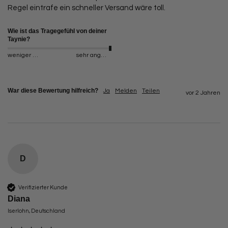
Regel eintrafe ein schneller Versand wäre toll.
Wie ist das Tragegefühl von deiner
Taynie?
weniger angenehm
sehr angenehm
War diese Bewertung hilfreich?
Ja
Melden
Teilen
vor 2 Jahren
D
Verifizierter Kunde
Diana
Iserlohn, Deutschland