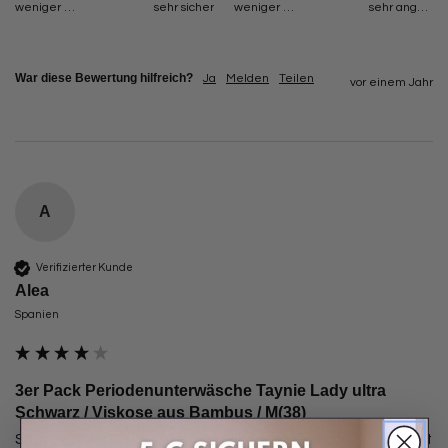
weniger sicher
sehr sicher
weniger angenehm
sehr angenehm
War diese Bewertung hilfreich?
Ja
Melden
Teilen
vor einem Jahr
A
Verifizierter Kunde
Alea
Spanien
3er Pack Periodenunterwäsche Taynie Lady ultra
Schwarz / Viskose aus Bambus / M(38)
Sitzt angenehm, drückt nicht, sieht ganz cool aus, riecht nicht 