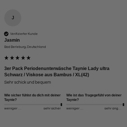
J
Verifizierter Kunde
Jasmin
Bad Berleburg, Deutschland
3er Pack Periodenunterwäsche Taynie Lady ultra
Schwarz / Viskose aus Bambus / XL(42)
Sehr schick und bequem
Wie sicher fühlst du dich mit deiner
Wie ist das Tragegefühl von deiner
Taynie?
Taynie?
weniger sicher
sehr sicher
weniger angenehm
sehr angenehm