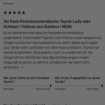
Schweiz
3er Pack Periodenunterwäsche Taynie Lady ultra
Schwarz / Viskose aus Bambus / M(38)
Es ist das erste mal dass ich Periodenunterwäsche 
ausprobiere. Das Modell Taynie Lady Ultra ist super bequem zu 
tragen und bietet top Auslaufschutz, sieht dabei auch super 
aus. Ich bin sehr zufrieden mit dem Kauf und kann Taynie nur 
weiter empfehlen. Was jedoch noch zu erwähnen ist, die 
eingenähten Schichten des Slip sind bei engen Hosen 
(Yogatights schon zu sehen), da werd ich sie wohl nicht 
anziehen. :-)
Wie sicher fühlst du dich mit deiner
Wie ist das Tragegefühl von deiner
Taynie?
Taynie?
weniger sicher
sehr sicher
weniger angenehm
sehr angenehm