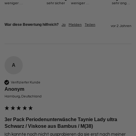
weniger sicher
sehr sicher
weniger angenehm
sehr angenehm
War diese Bewertung hilfreich?
Ja
Melden
Teilen
vor 2 Jahren
A
Verifizierter Kunde
Anonym
Hamburg, Deutschland
3er Pack Periodenunterwäsche Taynie Lady ultra
Schwarz / Viskose aus Bambus / M(38)
Ich konnte noch nicht ausprobieren da sie erst nach meiner 