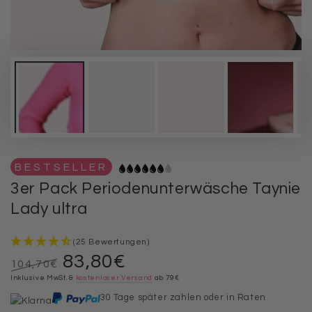
BESTSELLER
3er Pack Periodenunterwäsche Taynie
Lady ultra
(25 Bewertungen)
83,80€
104,70€
Regulärer
Inklusive MwSt. &
Verkaufspreis
kostenloser Versand
ab 79€
Preis
30 Tage später zahlen oder in Raten