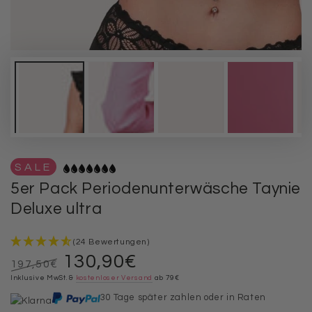
SALE
5er Pack Periodenunterwäsche Taynie
Deluxe ultra
(24 Bewertungen)
130,90€
197,50€
Regulärer
Inklusive MwSt. &
Verkaufspreis
kostenloser Versand
ab 79€
Preis
30 Tage später zahlen oder in Raten