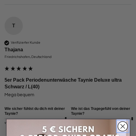
T
Verifizierter Kunde
Thajana
Friedrichshafen, Deutschland
5er Pack Periodenunterwäsche Taynie Deluxe ultra
Schwarz / L(40)
Mega bequem
Wie sicher fühlst du dich mit deiner
Wie ist das Tragegefühl von deiner
Taynie?
Taynie?
weniger sicher
sehr sicher
weniger angenehm
sehr angenehm