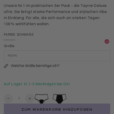
Unsere Nr.1 im praktischen 5er Pack - die Taynie Deluxe
ultra. Sie bringt starke Performance und stylischen Vibe
in Einklang. Für alle, die sich auch an starken Tagen
100 % wohlfühlen wollen.
FARBE:
SCHWARZ
Schwarz
Variante
ausverkauft
Größe
oder
nicht
verfügbar
Welche Größe benötige ich?
Auf Lager: in 1-3 Werktagen bei Dir!
Anzahl
Verringere
Erhöhe
die
die
ZUM WARENKORB HINZUFÜGEN
Menge
Menge