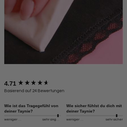
4.71
New content loaded
Basierend auf 24 Bewertungen
Wie ist das Tragegefühl von
Wie sicher fühlst du dich mit
deiner Taynie?
deiner Taynie?
weniger angenehm
sehr angenehm
weniger sicher
sehr sicher