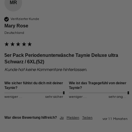
MR
Verifizierter Kunde
Mary Rose
Deutschland
5er Pack Periodenunterwäsche Taynie Deluxe ultra
Schwarz / 6XL(52)
Kunde hat keine Kommentare hinterlassen.
Wie sicher fühlst du dich mit deiner
Wie ist das Tragegefühl von deiner
Taynie?
Taynie?
weniger sicher
sehr sicher
weniger angenehm
sehr angenehm
War diese Bewertung hilfreich?
Ja
Melden
Teilen
vor 11 Monaten