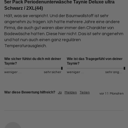
5er Pack Periodenunterwäsche Taynie Deluxe ultra
Schwarz / 2XL(44)
Hält, was sie verspricht. Und der Baumwollstoff ist sehr 
angenehm zu tragen. Ich hatte mehrere Jahre eine andere 
Firma, die auch gut waren aber immer den Charakter von  
Badewäsche hatten. Diese hier nicht. Das ist sehr angenehm 
und hat nun auch einen ganz regulären 
Temperaturausgleich.
Wie sicher fühlst du dich mit deiner
Wie ist das Tragegefühl von deiner
Taynie?
Taynie?
weniger sicher
sehr sicher
weniger angenehm
sehr angenehm
War diese Bewertung hilfreich?
Ja
Melden
Teilen
vor 11 Monaten