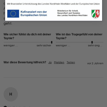
denke,oh ich müsste mal aufs Klo daher ich das Gefühl von 
Auslaufen hab. Endlich auch durch schlafen ohne Angst 
haben zu müssen das Bett einzusauen. Daher das 
saugfähige Material bis zum oberen Rand der Unterwäsche 
geht.
Wie sicher fühlst du dich mit deiner
Wie ist das Tragegefühl von deiner
Taynie?
Taynie?
weniger sicher
sehr sicher
weniger angenehm
sehr angenehm
War diese Bewertung hilfreich?
Ja
Melden
Teilen
vor 2 Jahren
H