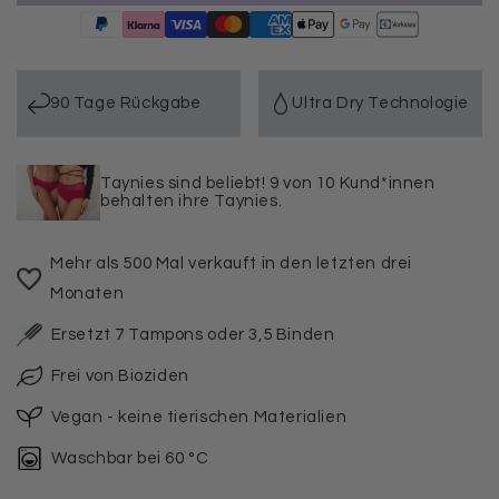
für
für
5er
5er
Pack
Pack
Periodenunterwäsche
Periodenunterwäsche
Taynie
Taynie
90 Tage Rückgabe
Ultra Dry Technologie
Deluxe
Deluxe
ultra
ultra
Taynies sind beliebt! 9 von 10 Kund*innen
behalten ihre Taynies.
Mehr als 500 Mal verkauft in den letzten drei
Monaten
Ersetzt 7 Tampons oder 3,5 Binden
Frei von Bioziden
Vegan - keine tierischen Materialien
Waschbar bei 60 °C