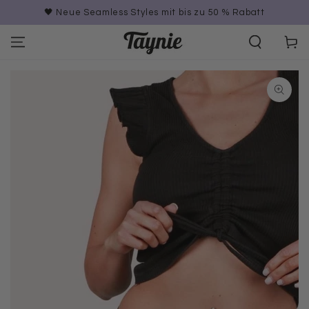
ZUM INHALT
🖤 Neue Seamless Styles mit bis zu 50 % Rabatt
SPRINGEN
Warenko
ZU DEN
PRODUKTINFORMATIONEN
SPRINGEN
Medien
{{
index
}}
in
modal
aufmachen