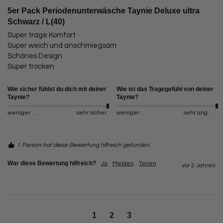
5er Pack Periodenunterwäsche Taynie Deluxe ultra
Schwarz / L(40)
Super trage Komfort 

Super weich und anschmiegsam

Schönes Design

Super trocken 
Wie sicher fühlst du dich mit deiner
Wie ist das Tragegefühl von deiner
Taynie?
Taynie?
weniger sicher
sehr sicher
weniger angenehm
sehr angenehm
1 Person hat diese Bewertung hilfreich gefunden.
War diese Bewertung hilfreich?
Ja
Melden
Teilen
vor 2 Jahren
1
2
3