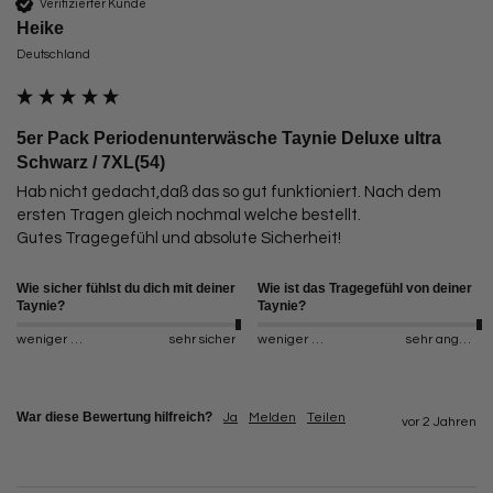
Verifizierter Kunde
Heike
Deutschland
5er Pack Periodenunterwäsche Taynie Deluxe ultra
Schwarz / 7XL(54)
Hab nicht gedacht,daß das so gut funktioniert. Nach dem 
ersten Tragen gleich nochmal welche bestellt. 

Gutes Tragegefühl und absolute Sicherheit!
Wie sicher fühlst du dich mit deiner
Wie ist das Tragegefühl von deiner
Taynie?
Taynie?
weniger sicher
sehr sicher
weniger angenehm
sehr angenehm
War diese Bewertung hilfreich?
Ja
Melden
Teilen
vor 2 Jahren