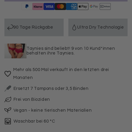
für
für
7er
7er
Pack
Pack
Periodenunterwäsche
Periodenunterwäsche
Taynie
Taynie
90 Tage Rückgabe
Ultra Dry Technologie
Deluxe
Deluxe
ultra
ultra
Taynies sind beliebt! 9 von 10 Kund*innen
behalten ihre Taynies.
Mehr als 500 Mal verkauft in den letzten drei
Monaten
Ersetzt 7 Tampons oder 3,5 Binden
Frei von Bioziden
Vegan - keine tierischen Materialien
Waschbar bei 60 °C