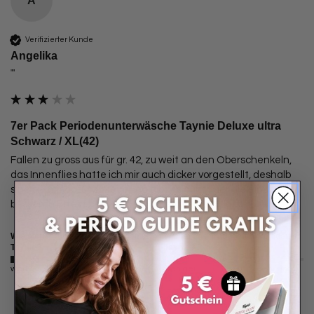
A
Verifizierter Kunde
Angelika
""
7er Pack Periodenunterwäsche Taynie Deluxe ultra
Schwarz / XL(42)
Fallen zu gross aus für gr. 42, zu weit an den Oberschenkeln, 
das Innenflies hatte ich mir auch dicker vorgestellt, deshalb 
sind sie mir dafür zu teuer, da gibt es günstiger die einen 
besseren Effekt haben sorry
Wie sicher fühlst du dich mit deiner
Wie ist das Tragegefühl von deiner
Taynie?
Taynie?
weniger sicher
sehr sicher
weniger angenehm
sehr angenehm