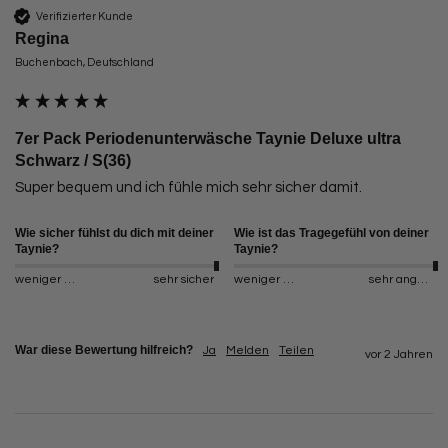
Verifizierter Kunde
Regina
Buchenbach, Deutschland
7er Pack Periodenunterwäsche Taynie Deluxe ultra
Schwarz / S(36)
Super bequem und ich fühle mich sehr sicher damit. 
Wie sicher fühlst du dich mit deiner
Wie ist das Tragegefühl von deiner
Taynie?
Taynie?
weniger sicher
sehr sicher
weniger angenehm
sehr angenehm
War diese Bewertung hilfreich?
Ja
Melden
Teilen
vor 2 Jahren