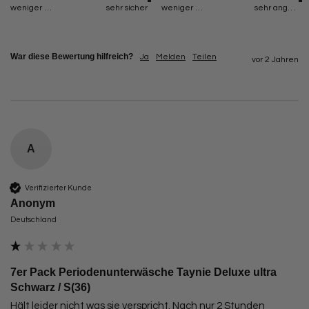
weniger sicher
sehr sicher
weniger angenehm
sehr angenehm
War diese Bewertung hilfreich?
Ja
Melden
Teilen
vor 2 Jahren
A
Verifizierter Kunde
Anonym
Deutschland
7er Pack Periodenunterwäsche Taynie Deluxe ultra
Schwarz / S(36)
Hält leider nicht was sie verspricht. Nach nur 2 Stunden 