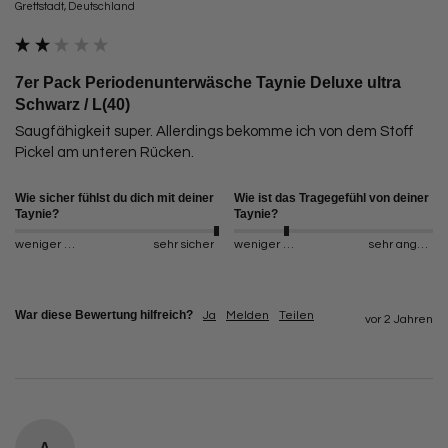
Grettstadt, Deutschland
7er Pack Periodenunterwäsche Taynie Deluxe ultra
Schwarz / L(40)
Saugfähigkeit super. Allerdings bekomme ich von dem Stoff 
Pickel am unteren Rücken. 
Wie sicher fühlst du dich mit deiner
Wie ist das Tragegefühl von deiner
Taynie?
Taynie?
weniger sicher
sehr sicher
weniger angenehm
sehr angenehm
War diese Bewertung hilfreich?
Ja
Melden
Teilen
vor 2 Jahren