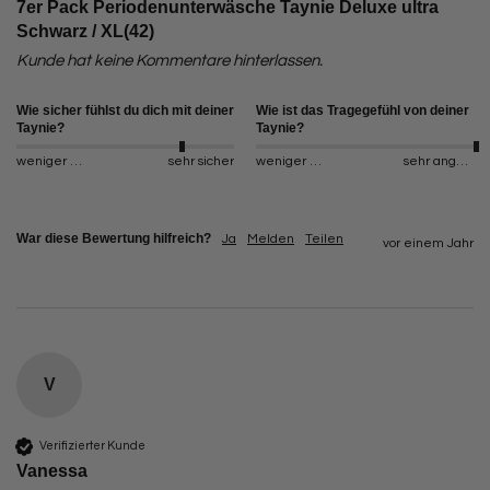
7er Pack Periodenunterwäsche Taynie Deluxe ultra
Schwarz / XL(42)
Kunde hat keine Kommentare hinterlassen.
Wie sicher fühlst du dich mit deiner
Wie ist das Tragegefühl von deiner
Taynie?
Taynie?
weniger sicher
sehr sicher
weniger angenehm
sehr angenehm
War diese Bewertung hilfreich?
Ja
Melden
Teilen
vor einem Jahr
V
Verifizierter Kunde
Vanessa