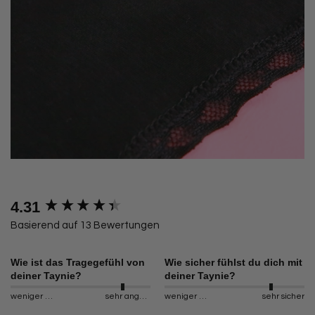
4.31
New content loaded
Basierend auf 13 Bewertungen
Wie ist das Tragegefühl von
Wie sicher fühlst du dich mit
deiner Taynie?
deiner Taynie?
weniger angenehm
sehr angenehm
weniger sicher
sehr sicher