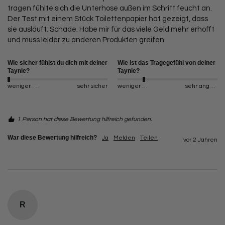
tragen fühlte sich die Unterhose außen im Schritt feucht an. 
Der Test mit einem Stück Toilettenpapier hat gezeigt, dass 
sie ausläuft. Schade. Habe mir für das viele Geld mehr erhofft 
und muss leider zu anderen Produkten greifen 
Wie sicher fühlst du dich mit deiner
Wie ist das Tragegefühl von deiner
Taynie?
Taynie?
weniger sicher
sehr sicher
weniger angenehm
sehr angenehm
1 Person hat diese Bewertung hilfreich gefunden.
War diese Bewertung hilfreich?
Ja
Melden
Teilen
vor 2 Jahren
R