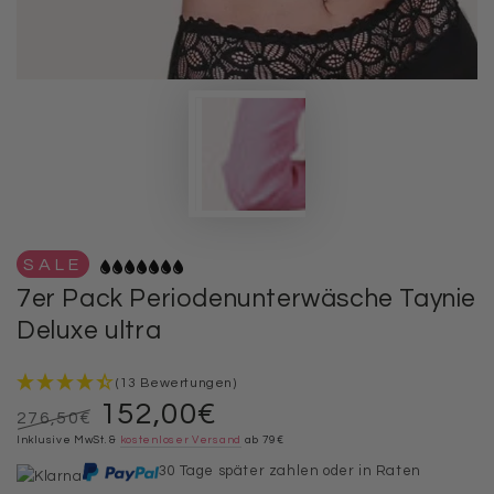
SALE
7er Pack Periodenunterwäsche Taynie
Deluxe ultra
(13 Bewertungen)
152,00€
276,50€
Regulärer
Inklusive MwSt. &
Verkaufspreis
kostenloser Versand
ab 79€
Preis
30 Tage später zahlen oder in Raten