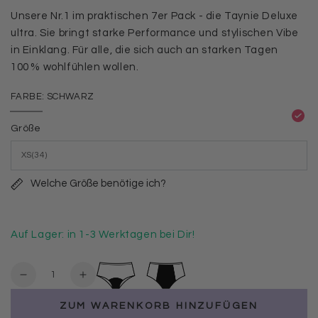
Unsere Nr.1 im praktischen 7er Pack - die Taynie Deluxe
ultra. Sie bringt starke Performance und stylischen Vibe
in Einklang. Für alle, die sich auch an starken Tagen
100 % wohlfühlen wollen.
FARBE:
SCHWARZ
Schwarz
Variante
ausverkauft
Größe
oder
nicht
verfügbar
Welche Größe benötige ich?
Auf Lager: in 1-3 Werktagen bei Dir!
Anzahl
Verringere
Erhöhe
die
die
ZUM WARENKORB HINZUFÜGEN
Menge
Menge