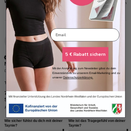
War diese Bewertung hilfreich?
Ja
Melden
Teilen
vor 2 Jahren
Email
N
5 € Rabatt sichern
Verifizierter Kunde
Nadine
Mit der Anmeldung zum Newsletter gibst du dein
Deutschland
Einverständnis zu unserem Email-Marketing und zu
unserer
Datenschutzerklärung
.
7er Pack Periodenunterwäsche Taynie Deluxe ultra
Schwarz / XL(42)
Kunde hat keine Kommentare hinterlassen.
Wie sicher fühlst du dich mit deiner
Wie ist das Tragegefühl von deiner
Taynie?
Taynie?