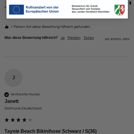
weniger sicher
sehr sicher
weniger angenehm
sehr angenehm
1 Person hat diese Bewertung hilfreich gefunden.
War diese Bewertung hilfreich?
Ja
Melden
Teilen
vor einem Jahr
J
Verifizierter Kunde
Janett
Dortmund, Deutschland
Taynie Beach Bikinihose Schwarz / S(36)