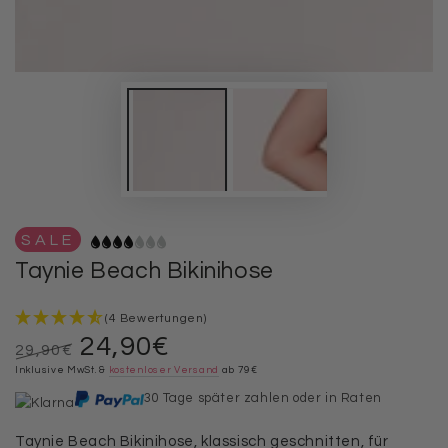
SALE
Taynie Beach Bikinihose
(4 Bewertungen)
24,90€
29,90€
Regulärer
Inklusive MwSt. &
Verkaufspreis
kostenloser Versand
ab 79€
Preis
30 Tage später zahlen oder in Raten
Taynie Beach Bikinihose, klassisch geschnitten, für