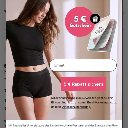
War diese Bewertung hilfreich?
Ja
Melden
Teilen
vor 8 Monaten
N
Email
Verifizierter Kunde
Nathalie
Weisslingen, CH
5 € Rabatt sichern
Mit der Anmeldung zum Newsletter gibst du dein
Taynie Beach Bikinihose Schwarz / XS(34)
Einverständnis zu unserem Email-Marketing und zu
unserer
Datenschutzerklärung
.
sehr bequem
Wie sicher fühlst du dich mit deiner
Wie ist das Tragegefühl von deiner
Taynie?
Taynie?