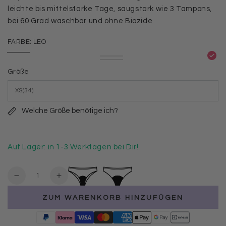
leichte bis mittelstarke Tage, saugstark wie 3 Tampons,
bei 60 Grad waschbar und ohne Biozide
FARBE:
LEO
Leo
Variante
Blau
Variante
Schwarz
Variante
ausverkauft
ausverkauft
ausverkauft
oder
Größe
oder
oder
nicht
nicht
nicht
verfügbar
verfügbar
verfügbar
Welche Größe benötige ich?
Auf Lager: in 1-3 Werktagen bei Dir!
Anzahl
Verringere
Erhöhe
die
die
ZUM WARENKORB HINZUFÜGEN
Menge
Menge
für
für
Taynie
Taynie