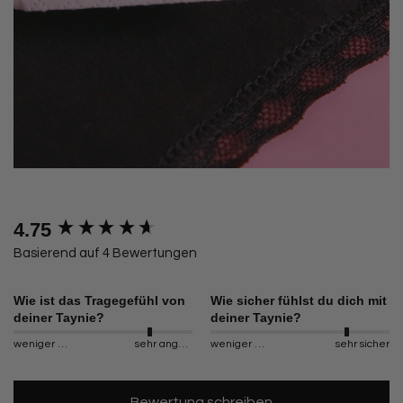
4.75
New content loaded
Basierend auf 4 Bewertungen
Wie ist das Tragegefühl von
Wie sicher fühlst du dich mit
deiner Taynie?
deiner Taynie?
weniger angenehm
sehr angenehm
weniger sicher
sehr sicher
Bewertung schreiben