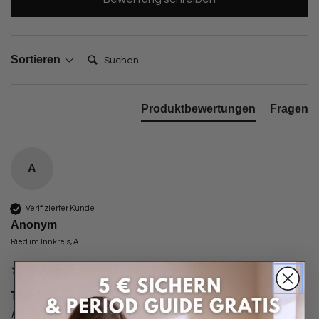
Suchen:
Sortieren
Produktbewertungen
Fragen
A
Verifizierter Kunde
Anonym
Ried im Innkreis, AT
Taynie Beach Bikinihose Schwarz / XS(34)
Kunde hat keine Kommentare hinterlassen.