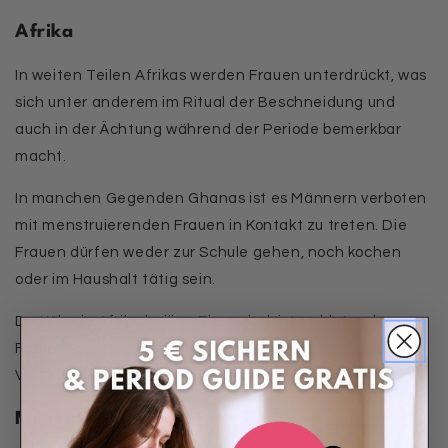
Afrika
In weiten Teilen Afrikas werden Frauen unterdrückt, was
sich unter anderem im Ritual der Beschneidung und
auch in der Ächtung während der Periode bemerkbar
macht.
In manchen Gegenden Ghanas ist es Männern verboten
mit menstruierenden Frauen in Kontakt zu treten. Die
Frauen dürfen weder zur Schule gehen, noch kochen
oder im Haushalt tätig sein.
Da Kühe in Afrika heilige Tiere sind, ist es blutenden
Frauen auch nicht erlaubt diese zu berühren. Sogar der
Verzehr von Milchprodukten ist ihnen verboten.
Menstruationshütten