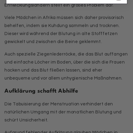
Entwicklungsländern stellt ein großes Problem dar.
Viele Mädchen in Afrika müssen sich daher provisorisch
behelfen, indem sie Kuhdung sammeln und trocknen.
Dieser wird während der Blutung in alte Stofffetzen
gewickelt und zwischen die Beine geklemmt.
Auch spezielle Ziegenlederröcke, die das Blut auffangen
und einfache Löcher im Boden, über die sich die Frauen
hocken und das Blut fließen lassen, sind eher
unbequeme und vor allem unhygienische Maßnahmen.
Aufklärung schafft Abhilfe
Die Tabuisierung der Menstruation verhindert den
natürlichen Umgang mit der monatlichen Blutung und
schürt Unsicherheit.
Aufgrund fehlender Aufklärung glauben Mädchen in