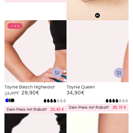
–14%
Taynie Beach Highwaist
Taynie Queen
29,90€
34,90€
Regulärer
34,90€
Preis
Regulärer
Verkaufspreis
Blau
Gruen
Schwarz
Preis
Dein Preis mit Rabatt
26,18 €
Dein Preis mit Rabatt
22,42 €