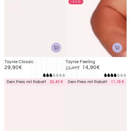
–50%
Taynie Classic
Taynie Feeling
29,90€
14,90€
Regulärer
29,90€
Preis
Regulärer
Verkaufspreis
Preis
Dein Preis mit Rabatt
22,43 €
Dein Preis mit Rabatt
11,18 €