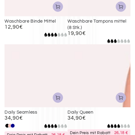
Waschbare Binde Mittel
Waschbare Tampons mittel
12,90€
Regulärer
(8 Stk.)
19,90€
Preis
Regulärer
Preis
Daily Seamless
Daily Queen
34,90€
34,90€
Regulärer
Regulärer
Preis
Preis
Schwarz
Apricot
Darkblue
Dein Preis mit Rabatt
26,18 €