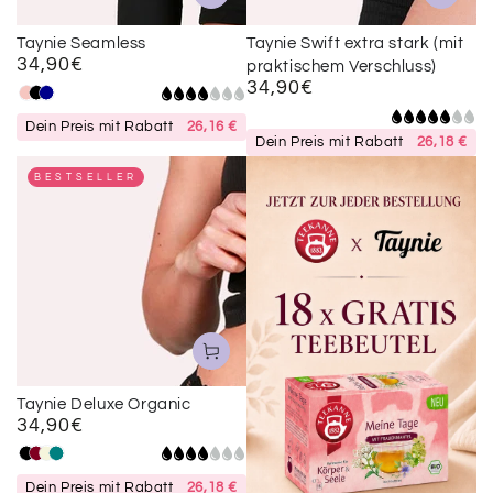
Taynie Seamless
Taynie Swift extra stark (mit
34,90€
Regulärer
praktischem Verschluss)
34,90€
Preis
Regulärer
Apricot
Schwarz
Darkblue
Preis
Dein Preis mit Rabatt
26,16 €
Dein Preis mit Rabatt
26,18 €
BESTSELLER
Taynie Deluxe Organic
34,90€
Regulärer
Preis
Schwarz
Bordeaux
Beige
Petrol
Dein Preis mit Rabatt
26,18 €