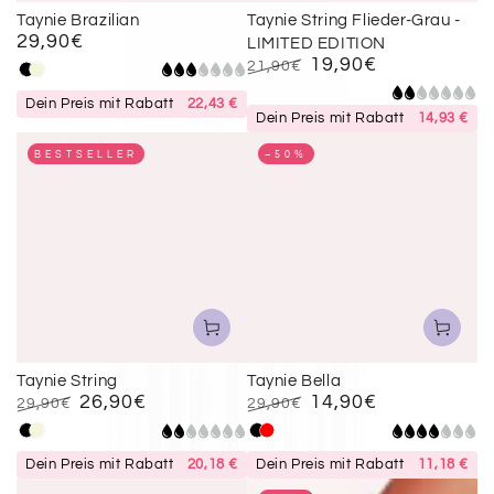
Taynie Brazilian
Taynie String Flieder-Grau -
29,90€
Regulärer
LIMITED EDITION
19,90€
Preis
21,90€
Schwarz
Beige
Regulärer
Verkaufspreis
Dein Preis mit Rabatt
22,43 €
Preis
Dein Preis mit Rabatt
14,93 €
BESTSELLER
–50%
Taynie String
Taynie Bella
26,90€
14,90€
29,90€
29,90€
Regulärer
Verkaufspreis
Regulärer
Verkaufspreis
Schwarz
Beige
Schwarz
Rot
Preis
Preis
Dein Preis mit Rabatt
20,18 €
Dein Preis mit Rabatt
11,18 €