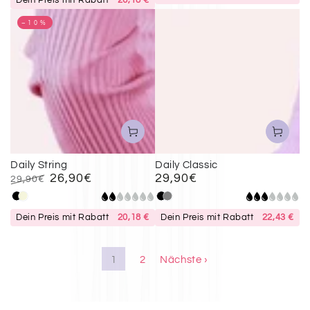
Dein Preis mit Rabatt
26,18 €
–10%
Daily String
Daily Classic
26,90€
29,90€
Regulärer
29,90€
Preis
Regulärer
Verkaufspreis
Schwarz
Beige
Schwarz
Grau
Preis
Dein Preis mit Rabatt
20,18 €
Dein Preis mit Rabatt
22,43 €
1
2
Nächste ›