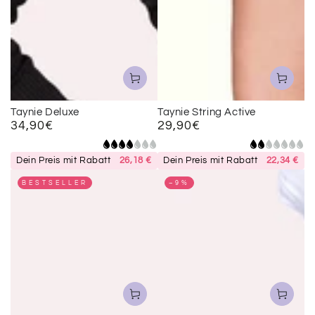
Taynie Deluxe
Taynie String Active
34,90€
29,90€
Regulärer
Regulärer
Preis
Preis
Dein Preis mit Rabatt
26,18 €
Dein Preis mit Rabatt
22,34 €
BESTSELLER
–9%