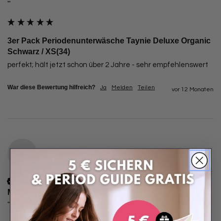
""
3er Pack Periodenunterwäsche Taynie Deluxe Organic
Schwarz / XS(34)
perfekt; hält jetzt schon über 2 Jahre - sehr empfehlenswert
War diese Bewertung hilfreich?
Ja
Melden
Teilen
vor 12 Monaten
MP
Verifizierter Kunde
Maria Petra
""