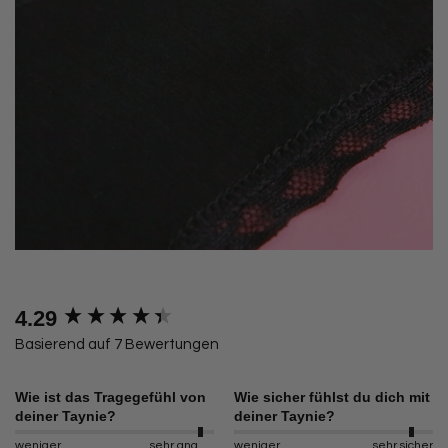
4.29
New content loaded
Basierend auf 7 Bewertungen
Wie ist das Tragegefühl von
Wie sicher fühlst du dich mit
deiner Taynie?
deiner Taynie?
weniger angenehm
sehr angenehm
weniger sicher
sehr sicher