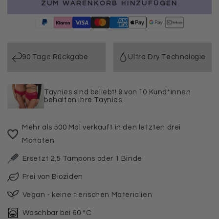
ZUM WARENKORB HINZUFÜGEN
Menge
Menge
für
für
3er
3er
Pack
Pack
Periodenunterwäsche
Periodenunterwäsche
Taynie
Taynie
90 Tage Rückgabe
Ultra Dry Technologie
Deluxe
Deluxe
Organic
Organic
Taynies sind beliebt! 9 von 10 Kund*innen
behalten ihre Taynies.
Mehr als 500 Mal verkauft in den letzten drei
Monaten
Ersetzt 2,5 Tampons oder 1 Binde
Frei von Bioziden
Vegan - keine tierischen Materialien
Waschbar bei 60 °C