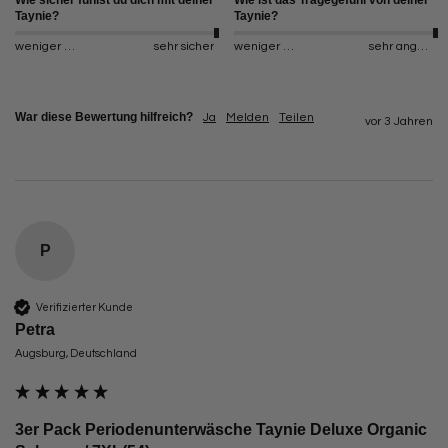
Wie sicher fühlst du dich mit deiner
Wie ist das Tragegefühl von deiner
Taynie?
Taynie?
weniger sicher
sehr sicher
weniger angenehm
sehr angenehm
War diese Bewertung hilfreich?
Ja
Melden
Teilen
vor 3 Jahren
P
Verifizierter Kunde
Petra
Augsburg, Deutschland
3er Pack Periodenunterwäsche Taynie Deluxe Organic