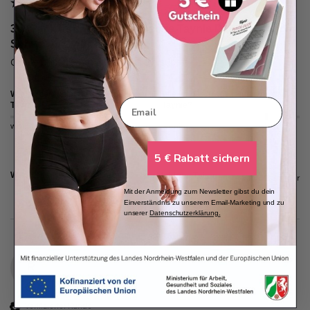
3er Pack Periodenunterwäsche Taynie Deluxe Organic
Schwarz / L(40)
Größe passt. Stoff weich. Bis 8 h super.
Wie sicher fühlst du dich mit deiner
Wie ist das Tragegefühl von deiner
Email
Taynie?
Taynie?
weniger sicher
sehr sicher
weniger angenehm
sehr angenehm
5 € Rabatt sichern
War diese Bewertung hilfreich?
Ja
Melden
Teilen
vor einem Jahr
Mit der Anmeldung zum Newsletter gibst du dein
Einverständnis zu unserem Email-Marketing und zu
unserer
Datenschutzerklärung
.
R
Verifizierter Kunde