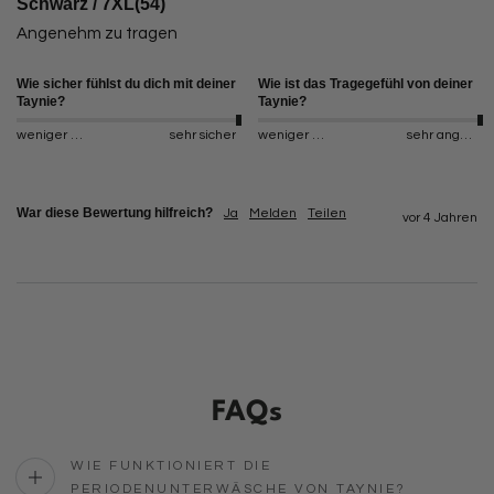
Schwarz / 7XL(54)
Angenehm zu tragen
Wie sicher fühlst du dich mit deiner
Wie ist das Tragegefühl von deiner
Taynie?
Taynie?
weniger sicher
sehr sicher
weniger angenehm
sehr angenehm
War diese Bewertung hilfreich?
Ja
Melden
Teilen
vor 4 Jahren
FAQs
WIE FUNKTIONIERT DIE
PERIODENUNTERWÄSCHE VON TAYNIE?