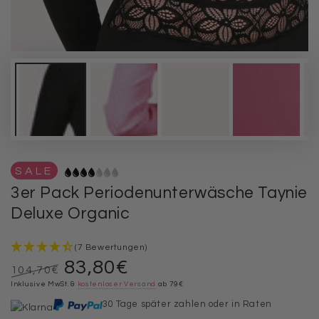
SALE
3er Pack Periodenunterwäsche Taynie
Deluxe Organic
(7 Bewertungen)
83,80€
104,70€
Regulärer
Inklusive MwSt. &
Verkaufspreis
kostenloser Versand
ab 79€
Preis
30 Tage später zahlen oder in Raten