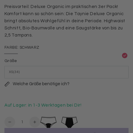
Preisvorteil: Deluxe Organic im praktischen 3er Pack!
Komfort kann so schön sein: Die Taynie Deluxe Organic
bringt absolutes Wohlgefühl in deine Periode. Highwaist
Schnitt, Bio-Baumwolle und eine Saugstärke von bis zu
2,5 Tampons.
FARBE:
SCHWARZ
Schwarz
Variante
ausverkauft
Größe
oder
nicht
verfügbar
Welche Größe benötige ich?
Auf Lager: in 1-3 Werktagen bei Dir!
Anzahl
Verringere
Erhöhe
die
die