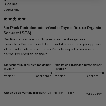
Ricarda
Deutschland
3er Pack Periodenunterwäsche Taynie Deluxe Organic
Schwarz / S(36)
Der Kundenservice von Taynie ist unfassbar gut und 
freundlich. Der Umtausch hat absolut problemlos geklappt und 
ich bin sehr zufrieden mit den Periodenslips. Immer wieder 
gerne und empfehlenswert!
Wie sicher fühlst du dich mit deiner
Wie ist das Tragegefühl von deiner
Taynie?
Taynie?
weniger sicher
sehr sicher
weniger angenehm
sehr angenehm
War diese Bewertung hilfreich?
Ja
Melden
Teilen
vor 3 Jahren