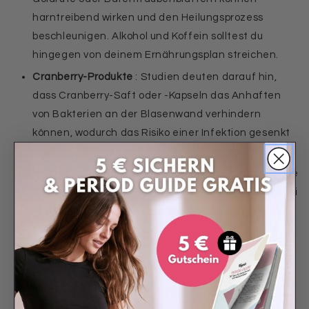
harntreibend wirken und den Heilungsprozess
beschleunigen. Alkohol und Koffein solltest du
hingegen von deinem Ernährungsplan streichen.
Cranberry-Produkte
: Studien deuten darauf hin,
dass Cranberry-Saft oder -Kapseln das Anhaften
von Bakterien an der Blasenwand verhindern
können, wodurch das Risiko einer Infektion gesenkt
wird.
Probiotische pflanzliche Lebensmittel
: Fermentierte
pflanzliche Lebensmittel wie Sauerkraut oder Kimchi
helfen, eine
gesunde Darmflora
zu fördern. Eine
ausgewogene Darmflora kann das Immunsystem
stärken und das Risiko für Infektionen reduzieren.
Zuckerarme Ernährung
: Ein hoher Zuckerkonsum
kann das Wachstum von Bakterien im Harntrakt
begünstigen. Eine Reduzierung von raffiniertem