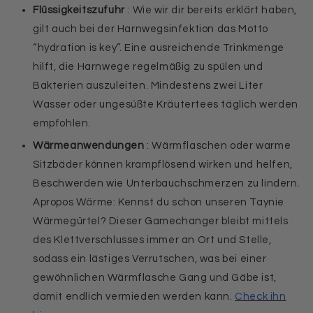
Flüssigkeitszufuhr
: Wie wir dir bereits erklärt haben,
gilt auch bei der Harnwegsinfektion das Motto
“hydration is key”. Eine ausreichende Trinkmenge
hilft, die Harnwege regelmäßig zu spülen und
Bakterien auszuleiten. Mindestens zwei Liter
Wasser oder ungesüßte Kräutertees täglich werden
empfohlen.
Wärmeanwendungen
: Wärmflaschen oder warme
Sitzbäder können krampflösend wirken und helfen,
Beschwerden wie Unterbauchschmerzen zu lindern.
Apropos Wärme: Kennst du schon unseren Taynie
Wärmegürtel? Dieser Gamechanger bleibt mittels
des Klettverschlusses immer an Ort und Stelle,
sodass ein lästiges Verrutschen, was bei einer
gewöhnlichen Wärmflasche Gang und Gäbe ist,
damit endlich vermieden werden kann.
Check ihn