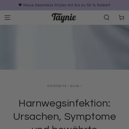
ZUM INHALT
% Rabatt
STERN Testsieger 2026 | ⭐️ 4,61 Bewertung
SPRINGEN
Warenko
STARTSEITE
/
BLOG
/
Harnwegsinfektion:
Ursachen, Symptome