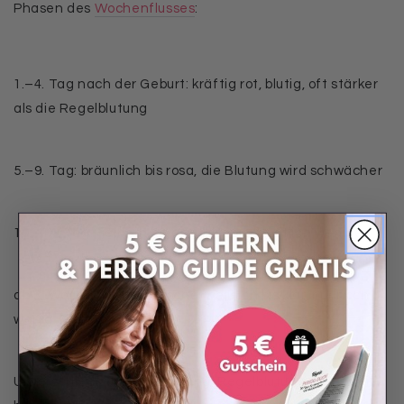
Phasen des
Wochenflusses
:
1.–4. Tag nach der Geburt
: kräftig rot, blutig, oft stärker
als die Regelblutung
5.–9. Tag
: bräunlich bis rosa, die Blutung wird schwächer
10.–14. Tag
: gelblich, eher schleimig, deutlich weniger
ab 3. Woche bis 4.–6. Woche
: weißlich bis klar, nur noch
wenig Ausfluss
Unterschied zur Regelblutung
: Regelblutung bleibt hell-