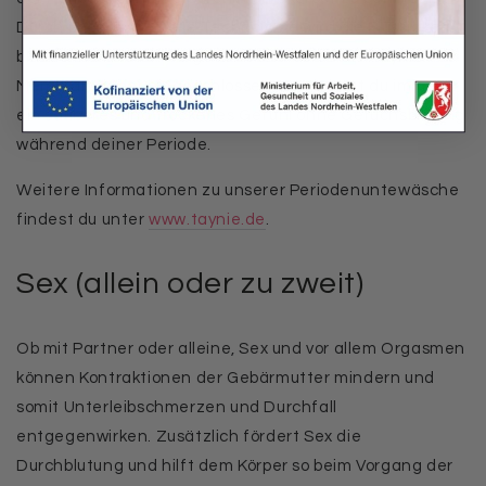
Durch unsere spezielle Technologie wird die Flüssigkeit
blitzschnell ins Innere geführt und durch die Taynie
Membran sicher eingeschlossen. Somit hast du immer
ein sauberes und trockenes Gefühl ohne Geruchsbildung
während deiner Periode.
Weitere Informationen zu unserer Periodenuntewäsche
findest du unter
www.taynie.de
.
Sex (allein oder zu zweit)
Ob mit Partner oder alleine, Sex und vor allem Orgasmen
können Kontraktionen der Gebärmutter mindern und
somit Unterleibschmerzen und Durchfall
entgegenwirken. Zusätzlich fördert Sex die
Durchblutung und hilft dem Körper so beim Vorgang der