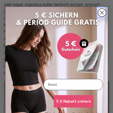
oder sogar tagelang außer Gefecht setzen. Anstatt
gleich zu starken Schmerzmitteln zu greifen, ziehen
viele Menstruierende milde Mittel und
Nahrungsergänzungsmittel vor. Magnesium ist häufig
Mangelware im Körper, wenn der Unterleib krampft und
zieht. Magnesium ist für die Entkrampfung der
Muskulatur zuständig. Die Gebärmutter zieht sich
zusammen, um die Gebärmutterschleimhaut
abzustoßen. Das verursacht Schmerzen. Die Einnahme
von Magnesium hilft dabei, dass sich die Muskulatur
wieder entspannen kann.
Email
5 € Rabatt sichern