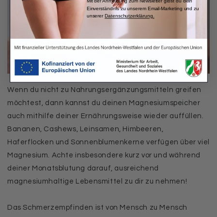
Mit der Anmeldung zum Newsletter gibst du dein
Einverständnis zu unserem Email-Marketing und zu
unserer
Datenschutzerklärung
.
Wenn du nicht zu Nahrungsergänzungsmitteln greifen
möchtest, dann kannst du deinen Magnesiumspeicher
auch mithilfe deiner Ernährungsweise wieder auffüllen.
Bananen, Cashews, Leinsamen, Himbeeren,
Haferflocken und Sonnenblumenkerne verfügen über viel
Magnesium. Achte insbesondere kurz vor und während
deiner Monatsblutung darauf, ausreichend
magnesiumhaltige Lebensmittel zu dir zu nehmen!
Das Schmerzempfinden ist von Mensch zu Mensch