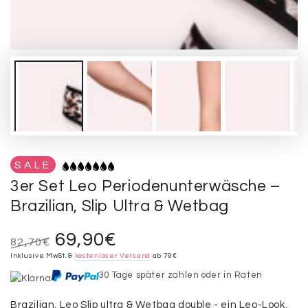
SALE
3er Set Leo Periodenunterwäsche –
Brazilian, Slip Ultra & Wetbag
69,90€
82,70€
Regulärer
Inklusive MwSt. &
Verkaufspreis
kostenloser Versand
ab 79€
Preis
30 Tage später zahlen oder in Raten
Brazilian, Leo Slip ultra & Wetbag double - ein Leo-Look.