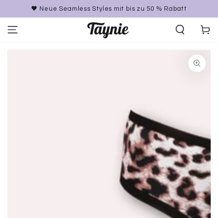
ZUM INHALT
🖤 Neue Seamless Styles mit bis zu 50 % Rabatt
SPRINGEN
Warenko
ZU DEN
PRODUKTINFORMATIONEN
SPRINGEN
Medien
1
in
modal
aufmachen