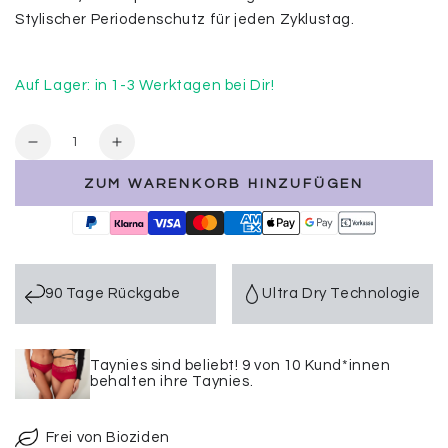
Stylischer Periodenschutz für jeden Zyklustag.
Auf Lager: in 1-3 Werktagen bei Dir!
Anzahl
Verringere
Erhöhe
die
die
ZUM WARENKORB HINZUFÜGEN
Menge
Menge
für
für
3er
3er
Set
Set
Leo
Leo
90 Tage Rückgabe
Ultra Dry Technologie
Periodenunterwäsche
Periodenunterwäsche
–
–
Brazilian,
Brazilian,
Slip
Slip
Taynies sind beliebt! 9 von 10 Kund*innen
Ultra
Ultra
behalten ihre Taynies.
&amp;
&amp;
Wetbag
Wetbag
Frei von Bioziden