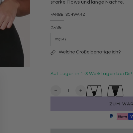
starke Flows und lange Nächte.
FARBE:
SCHWARZ
Schwarz
Variante
ausverkauft
Größe
oder
nicht
verfügbar
Welche Größe benötige ich?
Auf Lager: in 1-3 Werktagen bei Dir!
Anzahl
Verringere
Erhöhe
die
die
ZUM WA
Menge
Menge
für
für
3er
3er
Pack
Pack
Periodenunterwäsche
Periodenunterwäsche