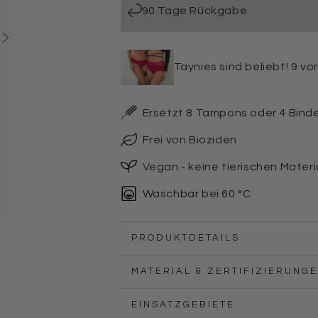
Taynie
Taynie
90 Tage Rückgabe
Shorts
Shorts
ultra
ultra
Taynies sind beliebt! 9 v
Ersetzt 8 Tampons oder 4 Bind
Frei von Bioziden
Vegan - keine tierischen Materi
Waschbar bei 60 °C
PRODUKTDETAILS
MATERIAL & ZERTIFIZIERUNG
EINSATZGEBIETE