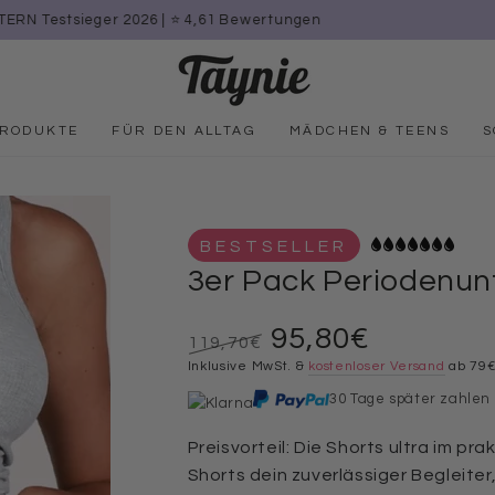
🌊 Beachwear Drop: Neue Styles sind da | Bis zu 50 % sparen!
PRODUKTE
FÜR DEN ALLTAG
MÄDCHEN & TEENS
S
BESTSELLER
3er Pack Periodenun
95,80€
119,70€
Regulärer
Inklusive MwSt. &
Verkaufspreis
kostenloser Versand
ab 79
Preis
30 Tage später zahlen
Preisvorteil: Die Shorts ultra im pra
Shorts dein zuverlässiger Begleiter