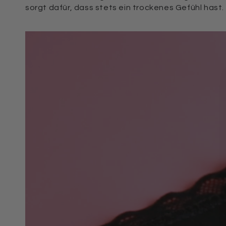
sorgt dafür, dass stets ein trockenes Gefühl hast.