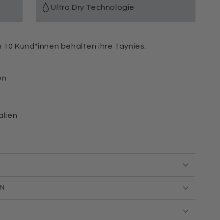
Ultra Dry Technologie
on 10 Kund*innen behalten ihre Taynies.
en
alien
EN