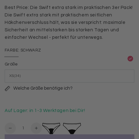
Best Price: Die Swift extra stark im praktischen 3er Pack!
Die Swift extra stark mit praktischem seitlichen
Häkchenverschluss hält, was sie verspricht: maximale
Sicherheit an mittelstarken bis starken Tagen und
einfacher Wechsel - perfekt für unterwegs.
FARBE:
SCHWARZ
Schwarz
Variante
ausverkauft
Größe
oder
nicht
verfügbar
Welche Größe benötige ich?
Auf Lager: in 1-3 Werktagen bei Dir!
Anzahl
Verringere
Erhöhe
die
die