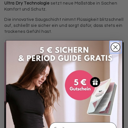
Ultra Dry Technologie
setzt neue Maßstäbe in Sachen
Komfort und Schutz.
Die innovative Saugschicht nimmt Flüssigkeit blitzschnell
auf, schließt sie sicher ein und sorgt dafür, dass stets ein
trockenes Gefühl hast.
Email