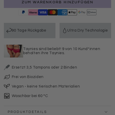
ZUM WARENKORB HINZUFÜGEN
Menge
Menge
für
für
3er
3er
Pack
Pack
Periodenunterwäsche
Periodenunterwäsche
Taynie
Taynie
90 Tage Rückgabe
Ultra Dry Technologie
Swift
Swift
extra
extra
stark
stark
Taynies sind beliebt! 9 von 10 Kund*innen
(mit
(mit
behalten ihre Taynies.
praktischem
praktischem
Verschluss)
Verschluss)
Ersetzt 3,5 Tampons oder 2 Binden
Frei von Bioziden
Vegan - keine tierischen Materialien
Waschbar bei 60 °C
PRODUKTDETAILS