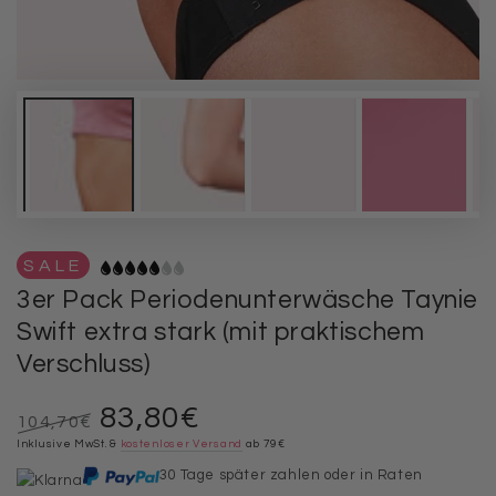
SALE
3er Pack Periodenunterwäsche Taynie
Swift extra stark (mit praktischem
Verschluss)
83,80€
104,70€
Regulärer
Inklusive MwSt. &
Verkaufspreis
kostenloser Versand
ab 79€
Preis
30 Tage später zahlen oder in Raten