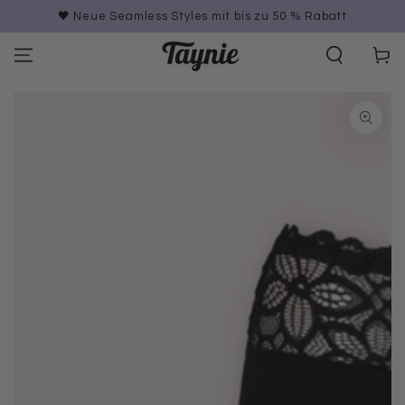
ZUM INHALT
🖤 Neue Seamless Styles mit bis zu 50 % Rabatt
SPRINGEN
Warenko
ZU DEN
PRODUKTINFORMATIONEN
SPRINGEN
Medien
1
in
modal
aufmachen