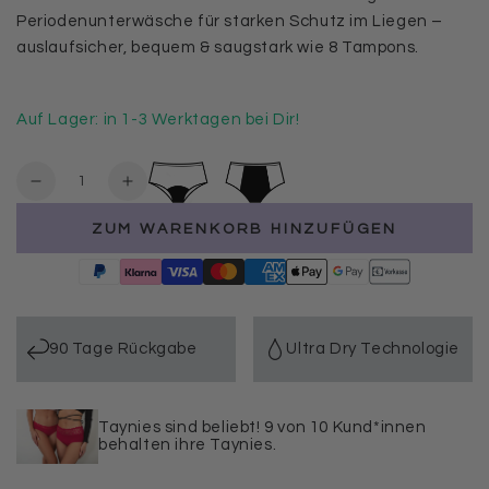
Periodenunterwäsche für starken Schutz im Liegen –
auslaufsicher, bequem & saugstark wie 8 Tampons.
Auf Lager: in 1-3 Werktagen bei Dir!
Anzahl
Verringere
Erhöhe
die
die
ZUM WARENKORB HINZUFÜGEN
Menge
Menge
für
für
4er
4er
Periodenunterwäsche
Periodenunterwäsche
Set
Set
Nacht
Nacht
90 Tage Rückgabe
Ultra Dry Technologie
–
–
Ultra
Ultra
starke
starke
Taynies sind beliebt! 9 von 10 Kund*innen
Saugkraft
Saugkraft
behalten ihre Taynies.