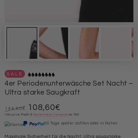
SALE
4er Periodenunterwäsche Set Nacht –
Ultra starke Saugkraft
108,60€
144,60€
Regulärer
Inklusive MwSt. &
Verkaufspreis
kostenloser Versand
ab 79€
Preis
30 Tage später zahlen oder in Raten
Maximale Sicherheit für die Nacht: Ultra saugstarke