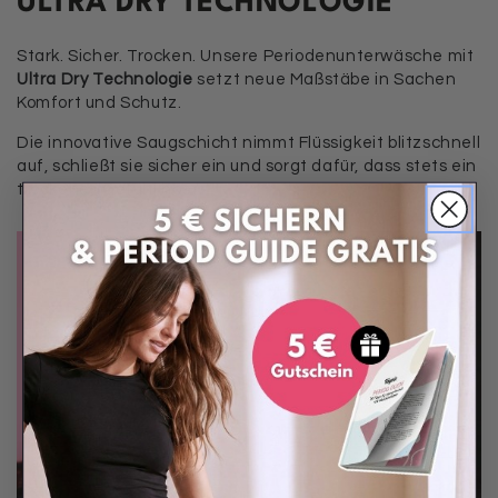
ULTRA DRY TECHNOLOGIE
Stark. Sicher. Trocken. Unsere Periodenunterwäsche mit
Ultra Dry Technologie
setzt neue Maßstäbe in Sachen
Komfort und Schutz.
Die innovative Saugschicht nimmt Flüssigkeit blitzschnell
auf, schließt sie sicher ein und sorgt dafür, dass stets ein
trockenes Gefühl hast.