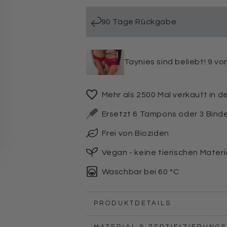
Periodenunterwäsche
Periodenunterwäsche
Comfort
Comfort
90 Tage Rückgabe
ultra
ultra
Taynies sind beliebt! 9 v
Mehr als 2500 Mal verkauft in d
Ersetzt 6 Tampons oder 3 Bind
Frei von Bioziden
Vegan - keine tierischen Materi
Waschbar bei 60 °C
PRODUKTDETAILS