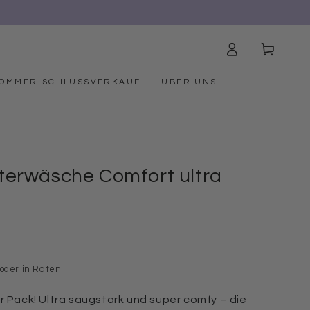
Einloggen
Warenkorb
OMMER-SCHLUSSVERKAUF
ÜBER UNS
terwäsche Comfort ultra
€
 oder in Raten
r Pack! Ultra saugstark und super comfy – die