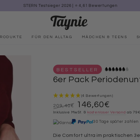
STERN Testsieger 2026 | ⭐️ 4,61 Bewertungen
PRODUKTE
FÜR DEN ALLTAG
MÄDCHEN & TEENS
S
BESTSELLER
6er Pack Periodenun
(4 Bewertungen)
146,60€
209,40€
Regulärer
Inklusive MwSt. &
Verkaufspreis
kostenloser Versand
ab 79
Preis
30 Tage später zahlen
Die Comfort ultra im praktischen 3e