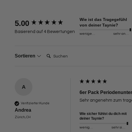
Wie ist das Tragegefühl
New content loaded
5.00
von deiner Taynie?
Basierend auf 4 Bewertungen
weniger angenehm
sehr angenehm
Suchen:
Sortieren
A
6er Pack Periodenunter
Sehr angenehm zum tragen,
Verifizierter Kunde
Andrea
Wie sicher fühlst du dich mit
Zürich, CH
deiner Taynie?
weniger sicher
sehr sicher