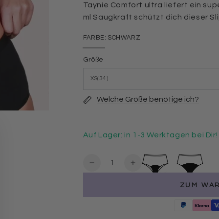
Taynie Comfort ultra liefert ein su
ml Saugkraft schützt dich dieser S
FARBE:
SCHWARZ
Schwarz
Variante
ausverkauft
Größe
oder
nicht
verfügbar
Welche Größe benötige ich?
Auf Lager: in 1-3 Werktagen bei Dir!
Anzahl
Verringere
Erhöhe
die
die
ZUM WA
Menge
Menge
für
für
6er
6er
Pack
Pack