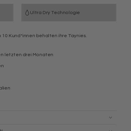
Ultra Dry Technologie
on 10 Kund*innen behalten ihre Taynies.
en letzten drei Monaten
en
alien