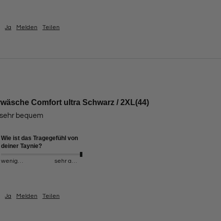
Ja
Melden
Teilen
wäsche Comfort ultra Schwarz / 2XL(44)
 sehr bequem 
Wie ist das Tragegefühl von
deiner Taynie?
weniger angenehm
sehr angenehm
Ja
Melden
Teilen