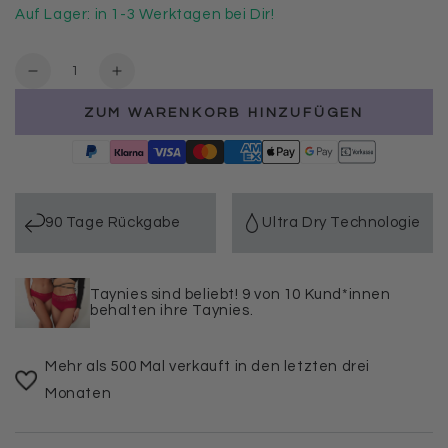
Auf Lager: in 1-3 Werktagen bei Dir!
Anzahl
Verringere
Erhöhe
die
die
ZUM WARENKORB HINZUFÜGEN
Menge
Menge
für
für
Gutschein
Gutschein
90 Tage Rückgabe
Ultra Dry Technologie
Taynies sind beliebt! 9 von 10 Kund*innen
behalten ihre Taynies.
Mehr als 500 Mal verkauft in den letzten drei
Monaten