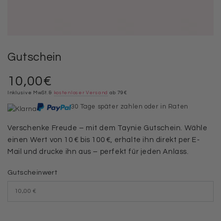
Gutschein
10,00€
Regulärer
Preis
Inklusive MwSt. &
kostenloser Versand
ab 79€
30 Tage später zahlen oder in Raten
Verschenke Freude – mit dem Taynie Gutschein. Wähle
einen Wert von 10 € bis 100 €, erhalte ihn direkt per E-
Mail und drucke ihn aus – perfekt für jeden Anlass.
Gutscheinwert