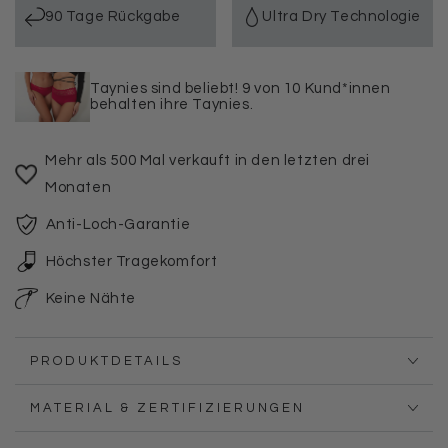
90 Tage Rückgabe
Ultra Dry Technologie
Pack
Pack
Schwarz-
Schwarz-
Weiß
Weiß
Taynies sind beliebt! 9 von 10 Kund*innen
behalten ihre Taynies.
Mehr als 500 Mal verkauft in den letzten drei
Monaten
Anti-Loch-Garantie
Höchster Tragekomfort
Keine Nähte
PRODUKTDETAILS
MATERIAL & ZERTIFIZIERUNGEN