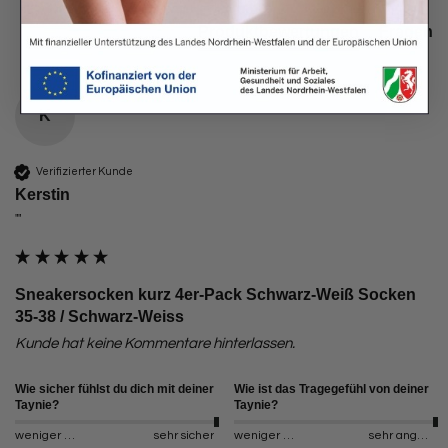
Produktbewertungen
Fragen
K
Verifizierter Kunde
Kerstin
""
Sneakersocken kurz 4er-Pack Schwarz-Weiß Socken
35-38 / Schwarz-Weiss
Kunde hat keine Kommentare hinterlassen.
Wie sicher fühlst du dich mit deiner
Wie ist das Tragegefühl von deiner
Taynie?
Taynie?
weniger sicher
sehr sicher
weniger angenehm
sehr angenehm