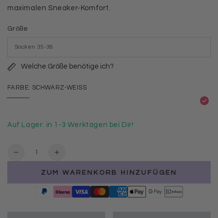
maximalen Sneaker-Komfort.
Größe
Welche Größe benötige ich?
FARBE:
SCHWARZ-WEISS
Schwarz-
Variante
Weiss
ausverkauft
oder
nicht
Auf Lager: in 1-3 Werktagen bei Dir!
verfügbar
Anzahl
Verringere
Erhöhe
die
die
ZUM WARENKORB HINZUFÜGEN
Menge
Menge
für
für
Sneakersocken
Sneakersocken
kurz
kurz
4er-
4er-