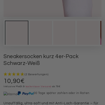
Sneakersocken kurz 4er-Pack
Schwarz-Weiß
(2 Bewertungen)
10,90€
Regulärer
Preis
Inklusive MwSt. &
kostenloser Versand
ab 79€
30 Tage später zahlen oder in Raten
Unauffällig, ultra-soft und mit Anti-Loch-Garantie – für