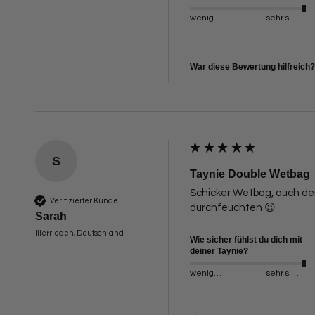
weniger sicher
sehr sicher
War diese Bewertung hilfreich?
S
Taynie Double Wetbag
Schicker Wetbag, auch der
Verifizierter Kunde
durchfeuchten 😉
Sarah
Illerrieden, Deutschland
Wie sicher fühlst du dich mit
deiner Taynie?
weniger sicher
sehr sicher