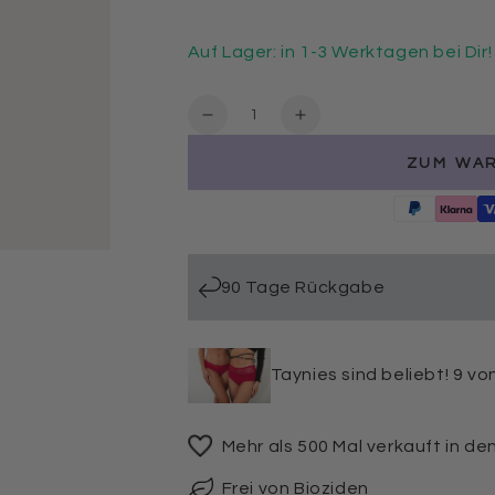
Auf Lager: in 1-3 Werktagen bei Dir!
Anzahl
Verringere
Erhöhe
die
die
ZUM WA
Menge
Menge
für
für
Taynie
Taynie
Double
Double
Wetbag
Wetbag
90 Tage Rückgabe
Taynies sind beliebt! 9 v
Mehr als 500 Mal verkauft in de
Frei von Bioziden