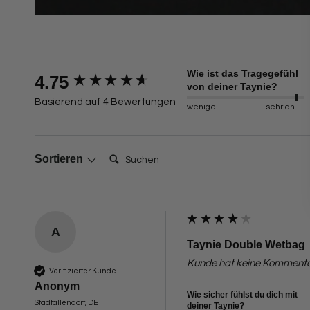
Wie ist das Tragegefühl
New content loaded
4.75
von deiner Taynie?
Basierend auf 4 Bewertungen
weniger angenehm
sehr angenehm
Suchen:
Sortieren
A
Taynie Double Wetbag
Kunde hat keine Kommentar
Verifizierter Kunde
Anonym
Wie sicher fühlst du dich mit
Stadtallendorf, DE
deiner Taynie?