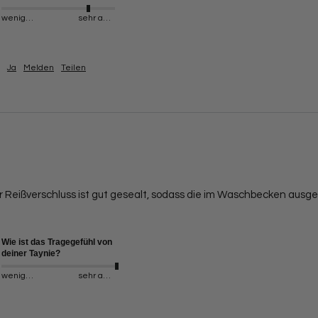
weniger angenehm
sehr angenehm
Ja
Melden
Teilen
 Reißverschluss ist gut gesealt, sodass die im Waschbecken ausg
Wie ist das Tragegefühl von
deiner Taynie?
weniger angenehm
sehr angenehm