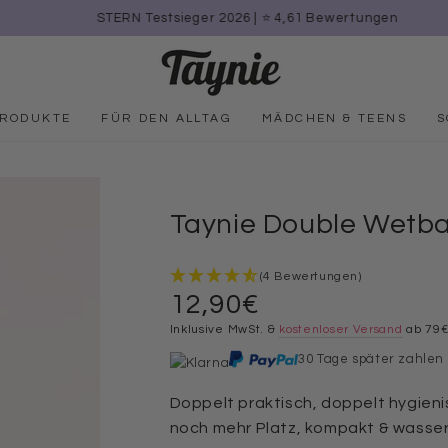
STERN Testsieger 2026 | ⭐️ 4,61 Bewertungen
PRODUKTE
FÜR DEN ALLTAG
MÄDCHEN & TEENS
S
Taynie Double Wetb
(4 Bewertungen)
12,90€
Regulärer
Preis
Inklusive MwSt. &
kostenloser Versand
ab 79
30 Tage später zahlen
Doppelt praktisch, doppelt hygieni
noch mehr Platz, kompakt & wasserd