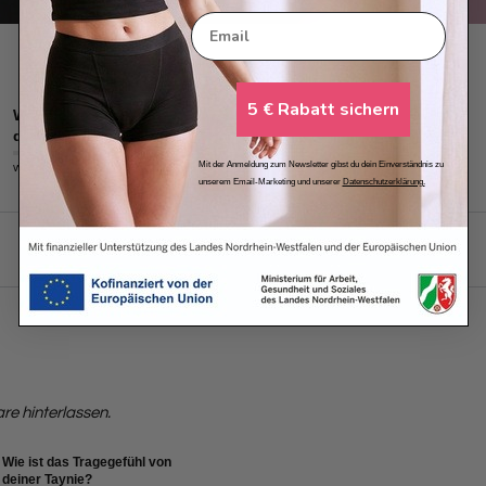
Email
5 € Rabatt sichern
Wie sicher fühlst du
dich mit deiner Taynie?
Mit der Anmeldung zum Newsletter gibst du dein Einverständnis zu
weniger sicher
sehr sicher
unserem Email-Marketing und unserer
Datenschutzerklärung.
e hinterlassen.
Wie ist das Tragegefühl von
deiner Taynie?