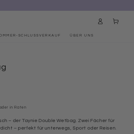
Einloggen
Warenkorb
OMMER-SCHLUSSVERKAUF
ÜBER UNS
ag
€
 oder in Raten
sch – der Taynie Double Wetbag. Zwei Fächer für
icht – perfekt für unterwegs, Sport oder Reisen.