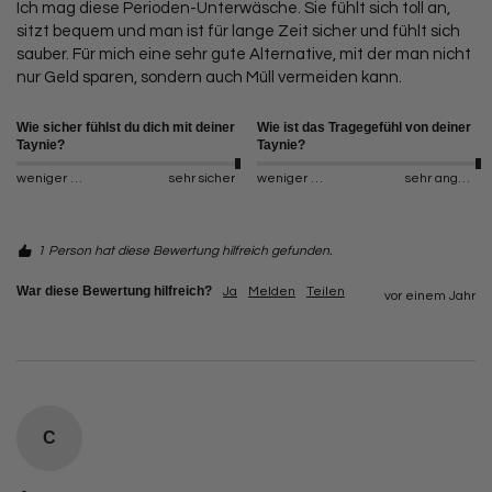
Ich mag diese Perioden-Unterwäsche. Sie fühlt sich toll an, 
sitzt bequem und man ist für lange Zeit sicher und fühlt sich 
sauber. Für mich eine sehr gute Alternative, mit der man nicht 
nur Geld sparen, sondern auch Müll vermeiden kann.
Wie sicher fühlst du dich mit deiner
Wie ist das Tragegefühl von deiner
Taynie?
Taynie?
weniger sicher
sehr sicher
weniger angenehm
sehr angenehm
1 Person hat diese Bewertung hilfreich gefunden.
War diese Bewertung hilfreich?
Ja
Melden
Teilen
vor einem Jahr
C