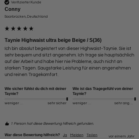
Verifizierter Kunde
Conny
Saarbrücken, Deutschland
Taynie Highwaist ultra beige Beige / S(36)
Ich bin absolut begeistert von dieser Highwaist-Taynie. Sie ist 
sehr bequem und sitzt angenehm. Ich trage sie hauptsächlich 
auf der Arbeit und habe hier nie Probleme, auch nicht an 
starken Tagen. Saugstarke Leistung für einen angenehmen 
und reinen Tragekomfort. 
Wie sicher fühlst du dich mit deiner
Wie ist das Tragegefühl von deiner
Taynie?
Taynie?
weniger sicher
sehr sicher
weniger angenehm
sehr angenehm
1 Person hat diese Bewertung hilfreich gefunden.
War diese Bewertung hilfreich?
Ja
Melden
Teilen
vor einem Jahr