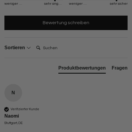
weniger angenehm
sehr angenehm
weniger sicher
sehr sicher
Bewertung schreiben
Suchen:
Sortieren
Produktbewertungen
Fragen
N
Verifizierter Kunde
Naomi
Stuttgart, DE