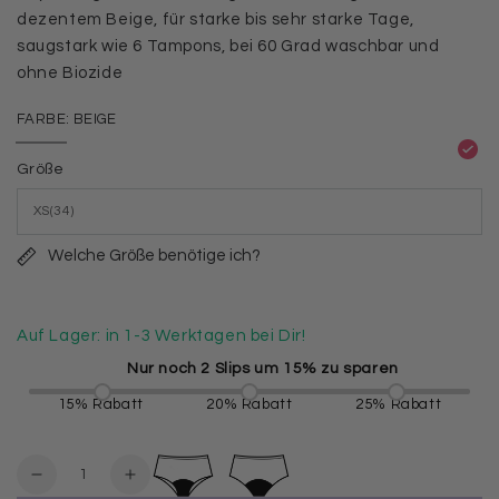
dezentem Beige, für starke bis sehr starke Tage,
saugstark wie 6 Tampons, bei 60 Grad waschbar und
ohne Biozide
FARBE:
BEIGE
Beige
Variante
ausverkauft
Größe
oder
nicht
verfügbar
Welche Größe benötige ich?
Auf Lager: in 1-3 Werktagen bei Dir!
Nur noch
2
Slips um 15% zu sparen
15% Rabatt
20% Rabatt
25% Rabatt
Anzahl
Verringere
Erhöhe