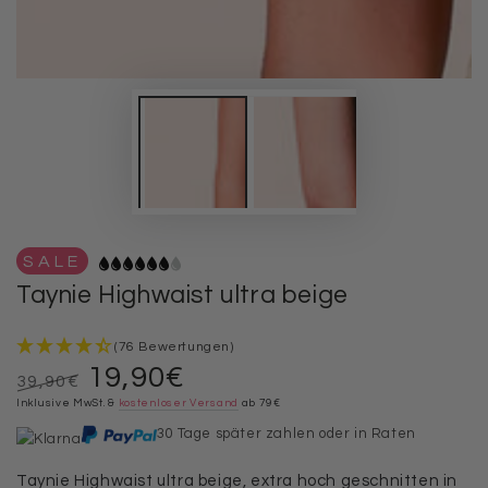
SALE
Taynie Highwaist ultra beige
(76 Bewertungen)
19,90€
39,90€
Regulärer
Inklusive MwSt. &
Verkaufspreis
kostenloser Versand
ab 79€
Preis
30 Tage später zahlen oder in Raten
Taynie Highwaist ultra beige, extra hoch geschnitten in