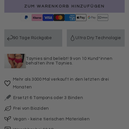
die
die
ZUM WARENKORB HINZUFÜGEN
Menge
Menge
für
für
Taynie
Taynie
Highwaist
Highwaist
ultra
ultra
beige
beige
90 Tage Rückgabe
Ultra Dry Technologie
Taynies sind beliebt! 9 von 10 Kund*innen
behalten ihre Taynies.
Mehr als 3000 Mal verkauft in den letzten drei
Monaten
Ersetzt 6 Tampons oder 3 Binden
Frei von Bioziden
Vegan - keine tierischen Materialien