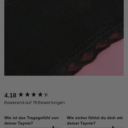
4.18
New content loaded
Basierend auf 76 Bewertungen
Wie ist das Tragegefühl von
Wie sicher fühlst du dich mit
deiner Taynie?
deiner Taynie?