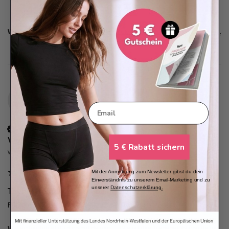
War diese Bewertung hilfreich?
Ja
Melden
Teilen
vor einem Jahr
V
Email
Verifizierter Kunde
Viola
5 € Rabatt sichern
Werder, Deutschland
Mit der Anmeldung zum Newsletter gibst du dein
Einverständnis zu unserem Email-Marketing und zu
unserer
Datenschutzerklärung
.
Taynie Highwaist ultra beige Beige / L(40)
Für kleine Frauen sind sie zu hoch geschnitten.
Wie sicher fühlst du dich mit deiner
Wie ist das Tragegefühl von deiner