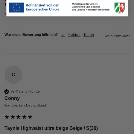
Taynie?
Taynie?
weniger sicher
sehr sicher
weniger angenehm
sehr angenehm
War diese Bewertung hilfreich?
Ja
Melden
Teilen
vor einem Jahr
C
Verifizierter Kunde
Conny
Saarbrücken, Deutschland
Taynie Highwaist ultra beige Beige / S(36)