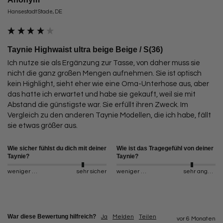
Hansestadt Stade, DE
Taynie Highwaist ultra beige Beige / S(36)
Ich nutze sie als Ergänzung zur Tasse, von daher muss sie 
nicht die ganz großen Mengen aufnehmen. Sie ist optisch 
kein Highlight, sieht eher wie eine Oma-Unterhose aus, aber 
das hatte ich erwartet und habe sie gekauft, weil sie mit 
Abstand die günstigste war. Sie erfüllt ihren Zweck. Im 
Vergleich zu den anderen Taynie Modellen, die ich habe, fällt 
sie etwas größer aus.
Wie sicher fühlst du dich mit deiner
Wie ist das Tragegefühl von deiner
Taynie?
Taynie?
weniger sicher
sehr sicher
weniger angenehm
sehr angenehm
War diese Bewertung hilfreich?
Ja
Melden
Teilen
vor 6 Monaten