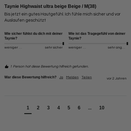
Taynie Highwaist ultra beige Beige / M(38)
Bis jetzt ein gutes Hautgefühl. Ich fühle mich sicher und vor 
Auslaufen geschützt
Wie sicher fühlst du dich mit deiner
Wie ist das Tragegefühl von deiner
Taynie?
Taynie?
weniger sicher
sehr sicher
weniger angenehm
sehr angenehm
1 Person hat diese Bewertung hilfreich gefunden.
War diese Bewertung hilfreich?
Ja
Melden
Teilen
vor 2 Jahren
1
2
3
4
5
6
...
10