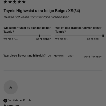
Taynie Highwaist ultra beige Beige / XS(34)
Kunde hat keine Kommentare hinterlassen.
Wie sicher fühlst du dich mit deiner
Wie ist das Tragegefühl von deiner
Taynie?
Taynie?
weniger sicher
sehr sicher
weniger angenehm
sehr angenehm
War diese Bewertung hilfreich?
Ja
Melden
Teilen
vor 4 Monaten
A
Verifizierter Kunde
Anonym