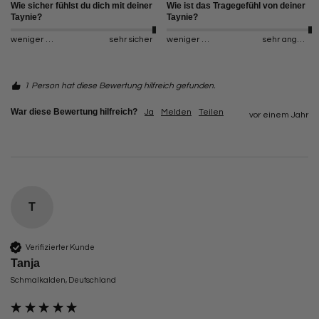
Wie sicher fühlst du dich mit deiner
Wie ist das Tragegefühl von deiner
Taynie?
Taynie?
weniger sicher
sehr sicher
weniger angenehm
sehr angenehm
1 Person hat diese Bewertung hilfreich gefunden.
War diese Bewertung hilfreich?
Ja
Melden
Teilen
vor einem Jahr
T
Verifizierter Kunde
Tanja
Schmalkalden, Deutschland