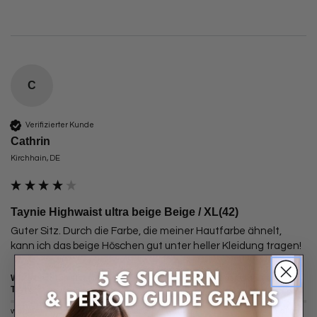
C
Verifizierter Kunde
Cathrin
Kirchhain, DE
Taynie Highwaist ultra beige Beige / XL(42)
Guter Sitz. Durch die Farbe, die meiner Hautfarbe ähnelt, 
kann ich das beige Höschen gut unter heller Kleidung tragen!
Wie sicher fühlst du dich mit deiner
Wie ist das Tragegefühl von deiner
Taynie?
Taynie?
weniger sicher
sehr sicher
weniger angenehm
sehr angenehm