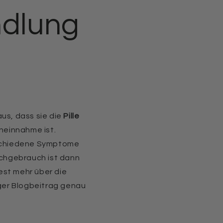
dlung
us, dass sie die
Pille
eneinnahme ist.
chiedene Symptome
achgebrauch ist dann
est mehr über die
ger Blogbeitrag genau