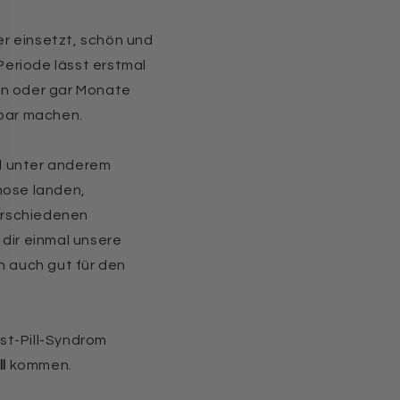
r einsetzt, schön und
Periode lässt erstmal
en oder gar Monate
bar machen.
nd unter anderem
rhose landen,
verschiedenen
dir einmal unsere
h auch gut für den
st-Pill-Syndrom
l
kommen.