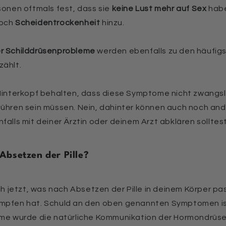
sonen oftmals fest, dass sie
keine Lust mehr auf Sex
habe
noch
Scheidentrockenheit
hinzu.
er Schilddrüsenprobleme
werden ebenfalls zu den häufi
zählt.
 Hinterkopf behalten, dass diese Symptome nicht zwangsl
führen sein müssen. Nein, dahinter können auch noch an
falls mit deiner Ärztin oder deinem Arzt abklären solltest
Absetzen der Pille?
ich jetzt, was nach Absetzen der Pille in deinem Körper pa
ämpfen hat. Schuld an den oben genannten Symptomen i
hme wurde die natürliche Kommunikation der Hormondrüsen