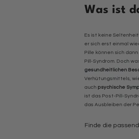
Was ist d
Es ist keine Seltenhei
er sich erst einmal wi
Pille können sich dan
Pill-Syndrom. Doch was
gesundheitlichen Be
Verhütungsmittels, wi
auch
psychische Sym
ist das Post-Pill-Synd
das Ausbleiben der Pe
Finde die passende