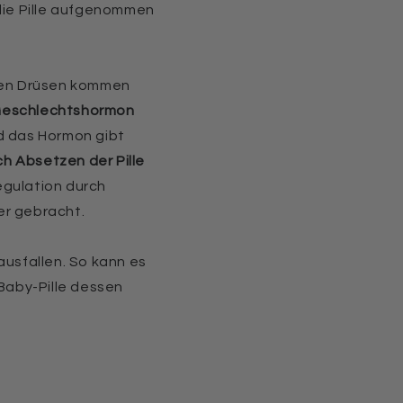
 die Pille aufgenommen
den Drüsen kommen
eschlechtshormon
und das Hormon gibt
h Absetzen der Pille
egulation durch
er gebracht.
ausfallen. So kann es
-Baby-Pille dessen