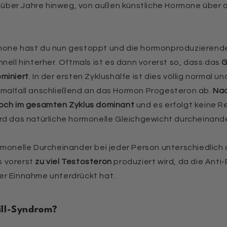
ar über Jahre hinweg, von außen künstliche Hormone über
mone hast du nun gestoppt und die hormonproduzieren
nell hinterher. Oftmals ist es dann vorerst so, dass das
G
miniert
. In der ersten Zyklushälfe ist dies völlig normal 
rmalfall anschließend an das Hormon Progesteron ab.
Nac
doch im gesamten Zyklus dominant
und es erfolgt keine R
rd das natürliche hormonelle Gleichgewicht durcheinand
rmonelle Durcheinander bei jeder Person unterschiedlich 
 vorerst
zu viel Testosteron
produziert wird, da die Anti
er Einnahme unterdrückt hat.
ill-Syndrom?