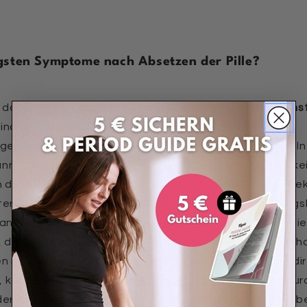
gsten Symptome nach Absetzen der Pille?
 darüber, dass sich nach Absetzen der Pille das
Prämenst
ind die Tage vor der Periode zum Beispiel von starken
n geprägt, die sich bis hin zu Depressionen entwickeln
nungen in der Brust oder Wassereinlagerungen, sind kei
h die Symptome, die dir zuvor während deiner Periode be
eten stärkere Blutungen und Unterleibs- oder Verdauung
ann dir vor allem unsere
Ultra-Kollektion
weiterhelfen. Hie
die extra für eine stärkere Periode konzipiert sind. Sie 
Flüssigkeiten von bis zu 60 ml auffangen. Treten bei dir
 können wir dir unseren
Wärmegürtel
ans Herz legen. Dur
er integrierten Wärmflasche dort einsetzen, wo du sie b