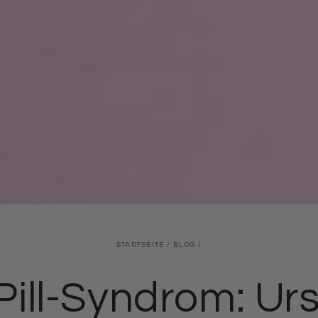
STARTSEITE
/
BLOG
/
Pill-Syndrom: Ur