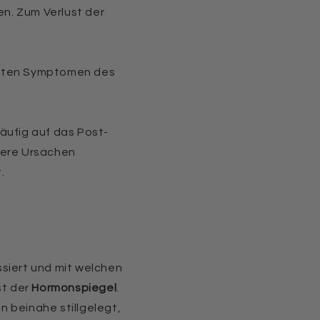
n. Zum Verlust der
gsten Symptomen des
äufig auf das Post-
dere Ursachen
.
ssiert und mit welchen
st der
Hormonspiegel
.
 beinahe stillgelegt,