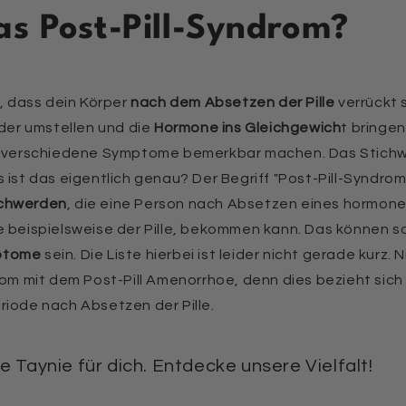
as Post-Pill-Syndrom?
t, dass dein Körper
nach dem Absetzen der Pille
verrückt s
eder umstellen und die
Hormone ins Gleichgewich
t bringe
n verschiedene Symptome bemerkbar machen. Das Stichwor
 ist das eigentlich genau? Der Begriff "Post-Pill-Syndrom"
schwerden
, die eine Person nach Absetzen eines hormone
e beispielsweise der Pille, bekommen kann. Das können so
ptome
sein. Die Liste hierbei ist leider nicht gerade kurz.
rom mit dem Post-Pill Amenorrhoe, denn dies bezieht sich e
riode nach Absetzen der Pille.
 Taynie für dich. Entdecke unsere Vielfalt!