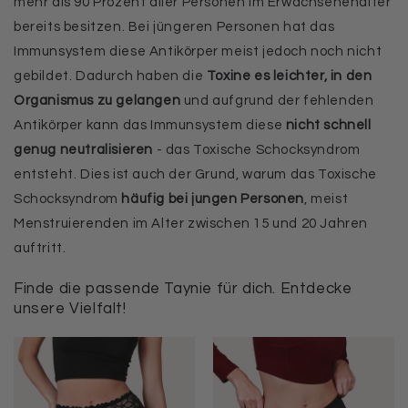
mehr als 90 Prozent aller Personen im Erwachsenenalter
bereits besitzen. Bei jüngeren Personen hat das
Immunsystem diese Antikörper meist jedoch noch nicht
gebildet. Dadurch haben die
Toxine es leichter, in den
Organismus zu gelangen
und aufgrund der fehlenden
Antikörper kann das Immunsystem diese
nicht schnell
genug neutralisieren
- das Toxische Schocksyndrom
entsteht. Dies ist auch der Grund, warum das Toxische
Schocksyndrom
häufig bei jungen Personen
, meist
Menstruierenden im Alter zwischen 15 und 20 Jahren
auftritt.
Finde die passende Taynie für dich. Entdecke
unsere Vielfalt!