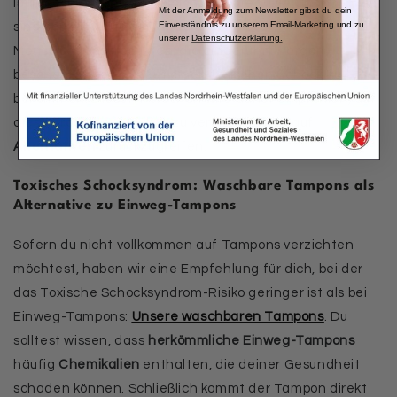
ist jedoch besondere Vorsicht geboten. Die Chancen
Mit der Anmeldung zum Newsletter gibst du dein
Einverständnis zu unserem Email-Marketing und zu
sind bei der weiteren Nutzung von
unserer
Datenschutzerklärung
.
Menstruationsprodukten, die eingeführt werden,
besonders hoch, erneut einen toxischen Schock zu
bekommen. Diesen Personen wird daher empfohlen, auf
diese Produkte gänzlich zu verzichten und auf
Alternativen
zurückzugreifen.
Toxisches Schocksyndrom: Waschbare Tampons als
Alternative zu Einweg-Tampons
Sofern du nicht vollkommen auf Tampons verzichten
möchtest, haben wir eine Empfehlung für dich, bei der
das Toxische Schocksyndrom-Risiko geringer ist als bei
Einweg-Tampons:
Unsere waschbaren Tampons
. Du
solltest wissen, dass
herkömmliche Einweg-Tampons
häufig
Chemikalien
enthalten, die deiner Gesundheit
schaden können. Schließlich kommt der Tampon direkt