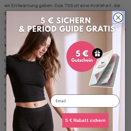
wir Entwarnung geben: Das TSS ist eine Krankheit, die
äußerst selten
auftritt. Laut dem Robert-Koch-Institut
gibt es
pro 100.000 Menstruierende 3 bis 6 TSS-Fälle
.
Dennoch solltest du es natürlich nicht darauf ankommen
lassen und dein
Menstruationsprodukt regelmäßig
wechseln
. Doch was heißt hier “regelmäßig”? Ein
Menstruationsprodukt, welches du einführst, sollte
nicht
länger als vier bis sechs Stunden
in deinem Körper
verweilen. Je länger du das Produkt in dir hast,
desto
höher ist auch das Risiko
, einen toxischen Schock zu
erleiden. Zusätzlich solltest du gerade bei Produkten, die
du einführst, bestimmte Hygienemaßnahmen treffen.
Email
Dazu gehört vor allem das gründliche
Händewaschen
vor
und nach dem Einführen des Produktes.
5 € Rabatt sichern
Bei Personen, die bereits einmal am TSS erkrankt sind,