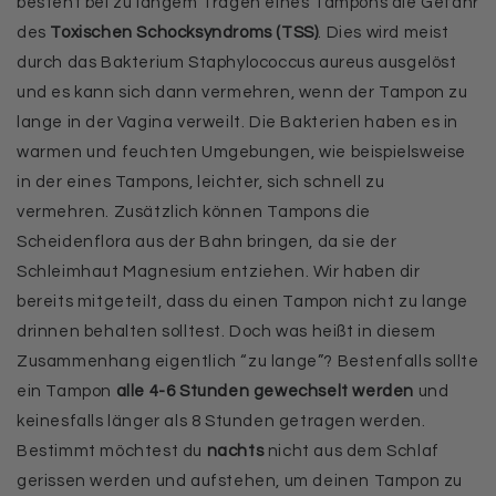
besteht bei zu langem Tragen eines Tampons die Gefahr
des
Toxischen Schocksyndroms (TSS)
. Dies wird meist
durch das Bakterium Staphylococcus aureus ausgelöst
und es kann sich dann vermehren, wenn der Tampon zu
lange in der Vagina verweilt. Die Bakterien haben es in
warmen und feuchten Umgebungen, wie beispielsweise
in der eines Tampons, leichter, sich schnell zu
vermehren. Zusätzlich können Tampons die
Scheidenflora aus der Bahn bringen, da sie der
Schleimhaut Magnesium entziehen. Wir haben dir
bereits mitgeteilt, dass du einen Tampon nicht zu lange
drinnen behalten solltest. Doch was heißt in diesem
Zusammenhang eigentlich “zu lange”? Bestenfalls sollte
ein Tampon
alle 4-6 Stunden gewechselt werden
und
keinesfalls länger als 8 Stunden getragen werden.
Bestimmt möchtest du
nachts
nicht aus dem Schlaf
gerissen werden und aufstehen, um deinen Tampon zu