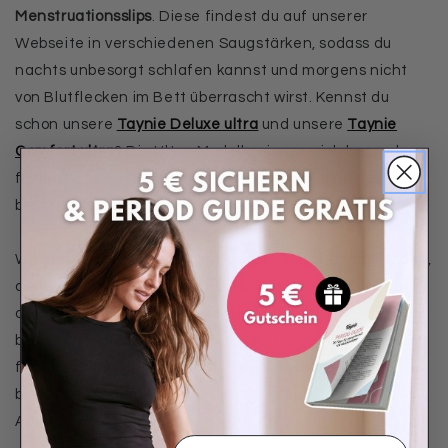
Menstruationsslips
. Diese findest du auf unserer
Webseite in verschiedenen Saugstärken, sodass du
nachts unbesorgt schlafen kannst und morgens nicht
von Blutflecken im Bett überrascht wirst. Kennst du
schon unsere
Taynie Deluxe ultra
und unsere
Taynie
Comfort ultra
? Die Ultra-Modelle eignen sich besonders
für eine starke Regel. Mit ihnen bist du auch in der Nacht
bestens gewappnet.
Wir empfehlen dir zusätzlich unsere
waschbaren Binden
,
denn auch diese sind perfekt für tagsüber, aber auch in
der Nacht. Unser
waschbare Binde ultra night
beispielsweise, ist am Po etwas breiter geschnitten und
fasst bis zu 90 ml Flüssigkeit. Bei einer starken Regel
bietet sie dir damit auch nachts den optimalen
Auslaufschutz.
Email