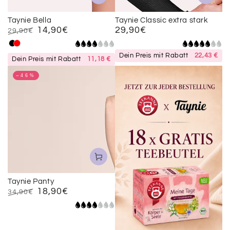
Taynie Bella
Taynie Classic extra stark
14,90€
29,90€
Regulärer
29,90€
Preis
Regulärer
Verkaufspreis
Schwarz
Rot
Preis
Dein Preis mit Rabatt
22,43 €
Dein Preis mit Rabatt
11,18 €
–46%
Taynie Panty
18,90€
34,90€
Regulärer
Verkaufspreis
Preis