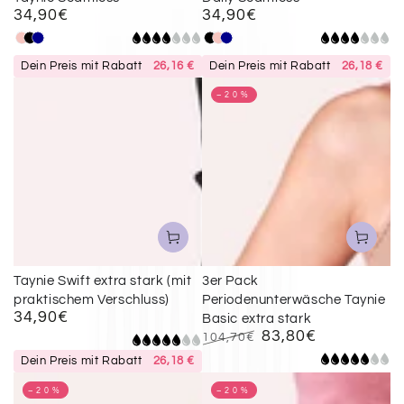
34,90€
34,90€
Regulärer
Regulärer
Preis
Preis
Apricot
Schwarz
Darkblue
Schwarz
Apricot
Darkblue
Dein Preis mit Rabatt
26,16 €
Dein Preis mit Rabatt
26,18 €
–20%
Taynie Swift extra stark (mit
3er Pack
praktischem Verschluss)
Periodenunterwäsche Taynie
34,90€
Regulärer
Basic extra stark
83,80€
Preis
104,70€
Regulärer
Verkaufspreis
Dein Preis mit Rabatt
26,18 €
Preis
–20%
–20%