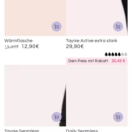
Wärmflasche
Taynie Active extra stark
12,90€
29,90€
Regulärer
19,90€
Preis
Regulärer
Verkaufspreis
Preis
Dein Preis mit Rabatt
22,43 €
Taynie Seamless
Daily Seamless