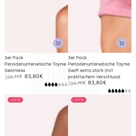
3er Pack
3er Pack
Periodenunterwäsche Taynie
Periodenunterwäsche Taynie
Seamless
Swift extra stark (mit
83,80€
104,70€
praktischem Verschluss)
83,80€
Regulärer
Verkaufspreis
104,70€
Preis
Regulärer
Verkaufspreis
Preis
–20%
–30%