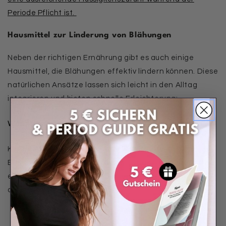
Periode Pflicht ist.
Hausmittel zur Linderung von Blähungen
Neben der richtigen Ernährung gibt es auch einige
Hausmittel, die Blähungen effektiv lindern können. Diese
natürlichen Ansätze lassen sich leicht in den Alltag
integrieren und bieten schnelle Erleichterung:
Warme Kräutertees
Kräutertees sind ein bewährtes Hausmittel gegen
Blähungen, da sie den Verdauungstrakt beruhigen und
entkrampfend wirken. Die besten Teesorten sind dabei
die folgenden:
Fencheltee
: Fenchel ist bekannt für seine
krampflösenden Eigenschaften und kann