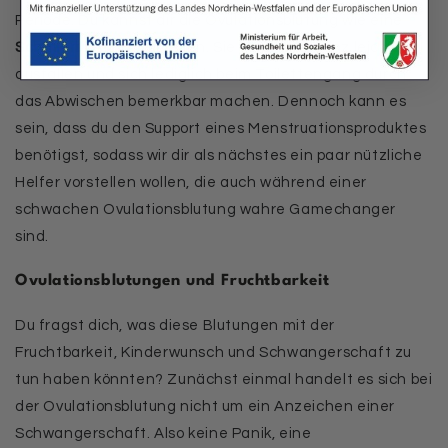
Periode. Du kannst dir die Ovulationsblutung wie eine
Schmierblutung
vorstellen. Sie kann also ganz leicht
ausfallen und sich lediglich beim Toilettengang durch
das Abwischen bemerkbar machen. Dennoch kann es
sein, dass du den Support eines Menstruationsproduktes
benötigst, sodass wir dir als nächstes ein paar nützliche
Helfer vorstellen wollen, die auch während einer
schwachen Ovulationsblutung wahre Gamechanger
sind.
Ovulationsblutungen und Fruchtbarkeit
Du fragst dich, was diese Blutungen mit der
Fruchtbarkeit, Kinderwunsch und Schwangerschaft zu
tun haben könnten? Zunächst einmal handelt es sich bei
der Ovulationsblutung nicht um ein Anzeichen einer
Schwangerschaft. Also keine Panik, eine