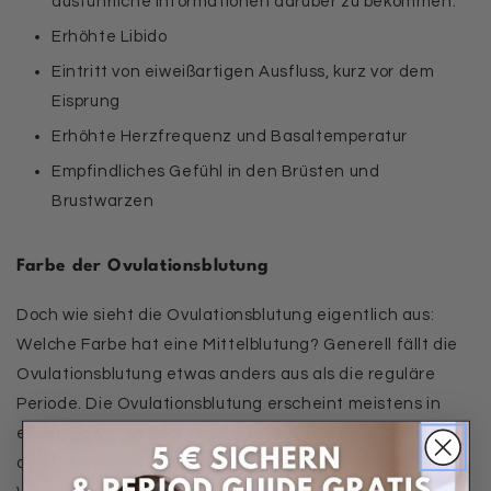
ausführliche Informationen darüber zu bekommen.
Erhöhte Libido
Eintritt von eiweißartigen Ausfluss, kurz vor dem
Eisprung
Erhöhte Herzfrequenz und Basaltemperatur
Empfindliches Gefühl in den Brüsten und
Brustwarzen
Farbe der Ovulationsblutung
Doch wie sieht die Ovulationsblutung eigentlich aus:
Welche Farbe hat eine Mittelblutung? Generell fällt die
Ovulationsblutung etwas anders aus als die reguläre
Periode. Die Ovulationsblutung erscheint meistens in
einem
hellroten oder rosafarbenen Ton
. Häufig sieht sie
aus wie ein Ausfluss, der mit etwas Blut vermischt ist.