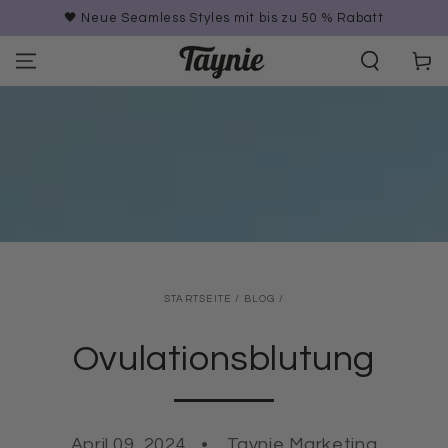
ZUM INHALT
🖤 Neue Seamless Styles mit bis zu 50 % Rabatt
SPRINGEN
Warenko
STARTSEITE
/
BLOG
/
Ovulationsblutung
April 09, 2024
Taynie Marketing