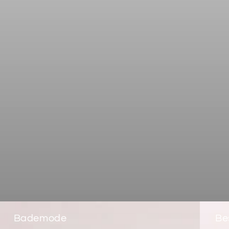
¢
Bademode
Be