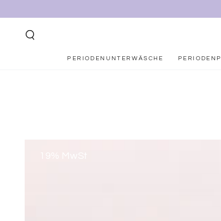
ZUM INHALT
SPRINGEN
PERIODENUNTERWÄSCHE
PERIODEN
19% MwSt