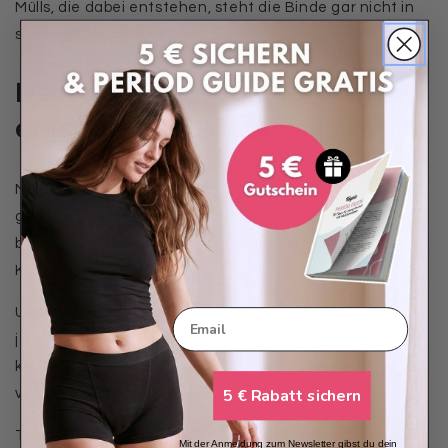
Mülls, die dabei entstehen, steht die Binde gar nicht in
so einem grünen Licht.
Dein sicherer Begleiter für eine
entspannte Periode mit Taynie
Mit unserer Taynie Periodenunterwäsche hast du
geringere Kosten, eine enorme Einsparung an Müll und
bringst deinen Körper nicht unnötig mit Schadstoffen in
Kontakt.
Unsere Taynie Perioden-Slips sind so konzipiert, dass sie
Email
je nach Modell bis zu sieben normale Tampons ersetzen
können. Bei guter Pflege halten Taynies ohne weiteres
5 € Rabatt sichern
vier Jahre
.
Taynie-Periodenunterwäsche passt sich durch ihre
Mit der Anmeldung zum Newsletter gibst du dein