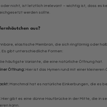
oder nicht, ist letztlich irrelevant – wichtig ist, dass es ke
leichgesetzt werden sollte.
gfernhäutchen aus?
hnbare, elastische Membran, die sich ringförmig oder h
 Es gibt unterschiedliche Formen:
ie häufigste Variante, die eine natürliche Öffnung hat.
einer Öffnung:
Hier ist das Hymen rund mit einer kleineren 
ackt:
Manchmal hat es natürliche Einkerbungen, die es b
:
Hier gibt es eine dünne Hautbrücke in der Mitte, die in s
eren kann.