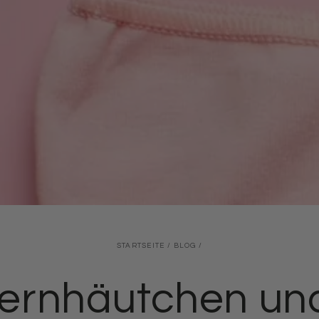
STARTSEITE
/
BLOG
/
ernhäutchen un