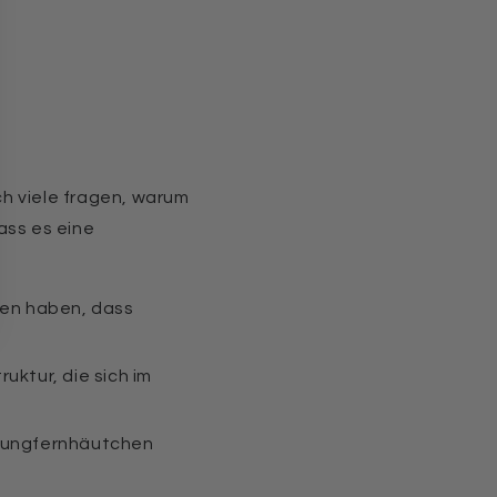
h viele fragen, warum
ass es eine
gen haben, dass
ruktur, die sich im
Jungfernhäutchen