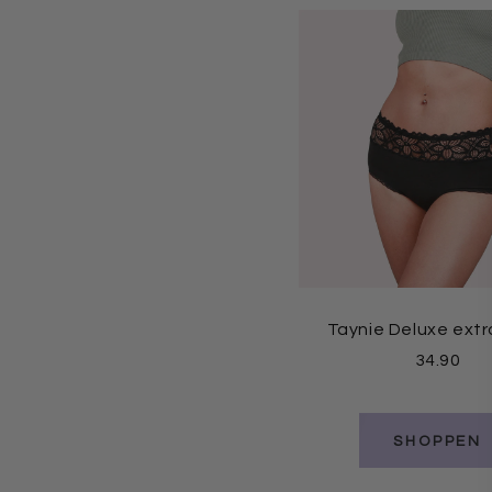
Taynie Premium Period Cup
Taynie Deluxe extr
hard (Menstruationstasse)
34.90
29.90
9.90
SHOPPEN
SHOPPEN