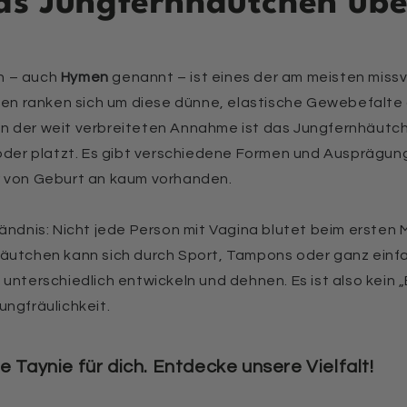
das Jungfernhäutchen üb
n – auch
Hymen
genannt – ist eines der am meisten mis
then ranken sich um diese dünne, elastische Gewebefalte
 der weit verbreiteten Annahme ist das Jungfernhäutche
 oder platzt. Es gibt verschiedene Formen und Ausprägu
r von Geburt an kaum vorhanden.
ändnis: Nicht jede Person mit Vagina blutet beim ersten Ma
häutchen kann sich durch Sport, Tampons oder ganz einf
unterschiedlich entwickeln und dehnen. Es ist also kein „
ungfräulichkeit.
 Taynie für dich. Entdecke unsere Vielfalt!