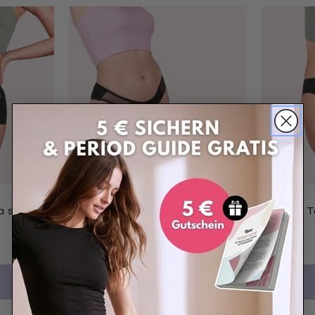
a stark
3er Pack Periodenunterwäsche
T
Taynie Lady ultra bunt
104.70
83.80
SHOPPEN