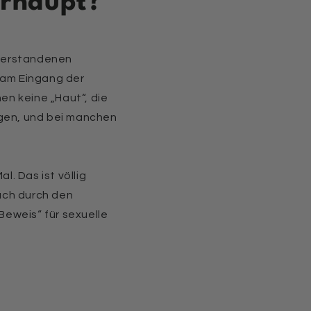
erhaupt?
sverstandenen
 am Eingang der
n keine „Haut“, die
ngen, und bei manchen
l. Das ist völlig
ach durch den
Beweis“ für sexuelle