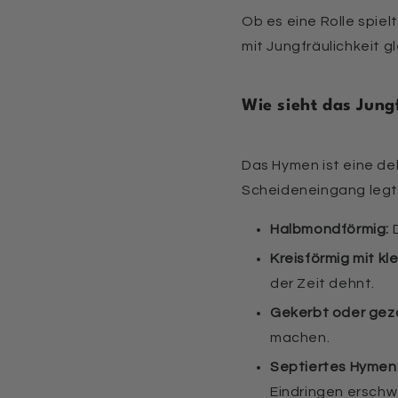
Ob es eine Rolle spielt 
mit Jungfräulichkeit g
Wie sieht das Jun
Das Hymen ist eine de
Scheideneingang legt.
Halbmondförmig:
D
Kreisförmig mit kl
der Zeit dehnt.
Gekerbt oder gez
machen.
Septiertes Hymen
Eindringen erschw