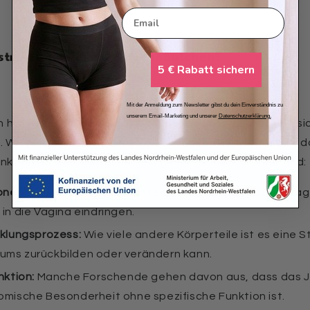
Email
ruierende ein Jungfernhäutchen?
5 € Rabatt sichern
Mit der Anmeldung zum Newsletter gibst du dein Einverständnis zu
unserem Email-Marketing und unserer
Datenschutzerklärung.
hat keine medizinisch notwendige Funktion, weshalb sic
t. Wissenschaftlerinnen und Wissenschaftler vermuten, d
ktion für den Körper hat. Einige mögliche Theorien sind:
onen:
In jungen Jahren könnte das Hymen dazu beigetra
in die Vagina eindringen.
cklungsprozess:
Wie viele andere Körperteile ist es eine St
ums zurückbilden oder verändern kann.
nktion:
Manche Forschende gehen davon aus, dass das 
omische Besonderheit ohne spezifische Funktion ist.