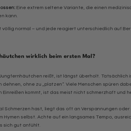
lossen:
Eine extrem seltene Variante, die einen medizinisc
en kann.
 völlig normal – und jede reagiert unterschiedlich auf B
häutchen wirklich beim ersten Mal?
Jungfernhäutchen reißt, ist längst überholt. Tatsächlich
ch dehnen, ohne zu „platzen“. Viele Menschen spüren dabe
 Einreißen kommt, ist das meist nicht schmerzhaft und hei
Mal Schmerzen hast, liegt das oft an Verspannungen ode
am Hymen selbst. Achte auf ein langsames Tempo, ausre
 sich gut anfühlt.