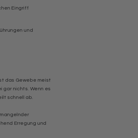
hen Eingriff
erührungen und
 ist das Gewebe meist
i gar nichts. Wenn es
lt schnell ab.
r mangelnder
ichend Erregung und