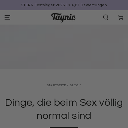
ZUM INHALT
ieger 2026 | ⭐️ 4,61 Bewertungen
🖤 Neue Seamless 
SPRINGEN
Warenko
STARTSEITE
/
BLOG
/
Dinge, die beim Sex völlig
normal sind