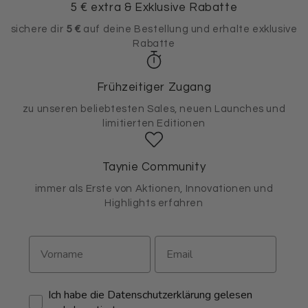
5 € extra & Exklusive Rabatte
sichere dir
5 €
auf deine Bestellung und erhalte exklusive
Rabatte
Frühzeitiger Zugang
zu unseren beliebtesten Sales, neuen Launches und
limitierten Editionen
Taynie Community
immer als Erste von Aktionen, Innovationen und
Highlights erfahren
Ich habe die Datenschutzerklärung gelesen