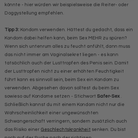
könnte - hier würden wir beispielsweise die Reiter- oder
Doggystellung empfehlen.
Tipp 3:
Kondom verwenden. Hättest du gedacht, dass ein
Kondom dabei helfen kann, beim Sex MEHR zu spüren?
Wenn sich untenrum alles zu feucht anfühlt, dann muss
das nicht immer am Vaginalsekret liegen - es kann
tatsächlich auch der Lusttropfen des Penis sein. Damit
der Lusttropfen nicht zu einer erhöhten Feuchtigkeit
führt kann es sinnvoll sein, beim Sex ein Kondom zu
verwenden. Abgesehen davon solltest du beim Sex
sowieso auf Kondome setzen - Stichwort
Safer-Sex
.
Schließlich kannst du mit einem Kondom nicht nur die
Wahrscheinlichkeit einer ungewünschten
Schwangerschaft verringern, sondern zusätzlich auch
das Risiko einer
Geschlechtskrankheit
senken. Du bist
noch auf der Suche nach der richtigen