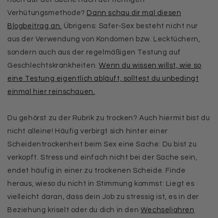
Verhütungsmethode?
Dann schau dir mal diesen
Blogbeitrag an.
Übrigens: Safer-Sex besteht nicht nur
aus der Verwendung von Kondomen bzw. Lecktüchern,
sondern auch aus der regelmäßigen Testung auf
Geschlechtskrankheiten.
Wenn du wissen willst, wie so
eine Testung eigentlich abläuft, solltest du unbedingt
einmal hier reinschauen.
Du gehörst zu der Rubrik zu trocken? Auch hiermit bist du
nicht alleine! Häufig verbirgt sich hinter einer
Scheidentrockenheit beim Sex eine Sache: Du bist zu
verkopft. Stress und einfach nicht bei der Sache sein,
endet häufig in einer zu trockenen Scheide. Finde
heraus, wieso du nicht in Stimmung kommst: Liegt es
vielleicht daran, dass dein Job zu stressig ist, es in der
Beziehung kriselt oder du dich in den
Wechseljahren