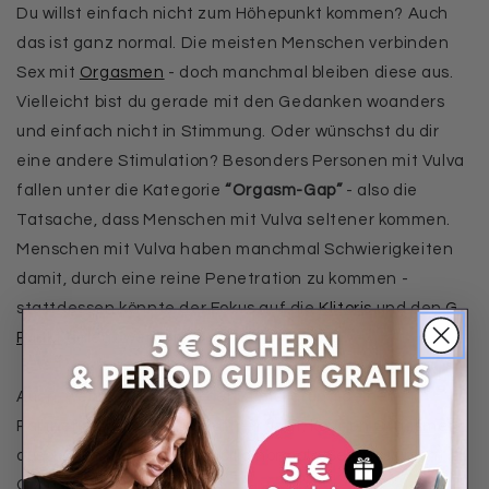
Du willst einfach nicht zum Höhepunkt kommen? Auch
das ist ganz normal. Die meisten Menschen verbinden
Sex mit
Orgasmen
- doch manchmal bleiben diese aus.
Vielleicht bist du gerade mit den Gedanken woanders
und einfach nicht in Stimmung. Oder wünschst du dir
eine andere Stimulation? Besonders Personen mit Vulva
fallen unter die Kategorie
“Orgasm-Gap”
- also die
Tatsache, dass Menschen mit Vulva seltener kommen.
Menschen mit Vulva haben manchmal Schwierigkeiten
damit, durch eine reine Penetration zu kommen -
stattdessen könnte der Fokus auf die
Klitoris
und den
G
Punkt
gelegt werden.
Auch, wenn es nicht an der Stimulierung deiner
Partnerin oder deinem Partner liegt, können Orgasmen
ausbleiben. Auch das ist völlig normal - Sex muss nicht im
Orgasmus enden.