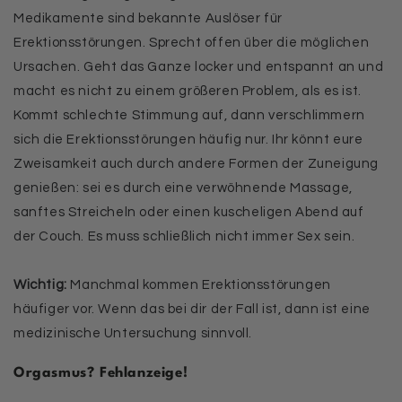
Medikamente sind bekannte Auslöser für
Erektionsstörungen. Sprecht offen über die möglichen
Ursachen. Geht das Ganze locker und entspannt an und
macht es nicht zu einem größeren Problem, als es ist.
Kommt schlechte Stimmung auf, dann verschlimmern
sich die Erektionsstörungen häufig nur. Ihr könnt eure
Zweisamkeit auch durch andere Formen der Zuneigung
genießen: sei es durch eine verwöhnende Massage,
sanftes Streicheln oder einen kuscheligen Abend auf
der Couch. Es muss schließlich nicht immer Sex sein.
Wichtig:
Manchmal kommen Erektionsstörungen
häufiger vor. Wenn das bei dir der Fall ist, dann ist eine
medizinische Untersuchung sinnvoll.
Orgasmus? Fehlanzeige!