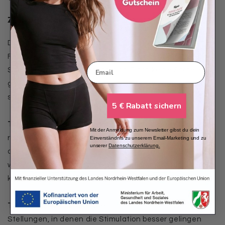
Zu feucht oder zu trocken?
Du bist so feucht, dass es beim Sex stört? Zu viel
Feuchtigkeit führt manchmal zu einer geringeren
Email
Stimulierung bei der Penetration. Doch keine Sorge, es
gibt ein paar Tipps,die dir dabei helfen, wieder mehr zu
spüren.
5 € Rabatt sichern
Tipp 1:
Verkürzt das Vorspiel. Ja, ein langes Vorspiel kann
Mit der Anmeldung zum Newsletter gibst du dein
richtig heiß sein. Doch manchmal kann das eben auch
Einverständnis zu unserem Email-Marketing und zu
unserer
Datenschutzerklärung
.
dazu führen, dass die Vagina sehr feucht wird. Wenn du
während der Penetration mehr fühlen möchtest, dann
könnte ein verkürztes Vorspiel dabei hilfreich sein.
Tipp 2:
Probiert andere Stellungen aus. Es gibt einige
Stellungen, in denen die Stimulation besser gelingen