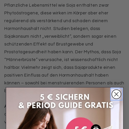
Pflanzliche Lebensmittel wie Soja enthalten zwar
Phytoöstrogene, diese wirken im Körper aber eher
regulierend als verstärkend und schaden deinem
Hormonhaushalt nicht. Studien belegen, dass
Sojakonsum nicht „verweiblicht“, sondern sogar einen
schützenden Effekt auf Brustgewebe und
Prostatagesundheit haben kann. Der Mythos, dass Soja
“Männerbrüste” verursache, ist wissenschaftlich nicht
haltbar. Vielmehr zeigt sich, dass Sojaprodukte einen
positiven Einfluss auf den Hormonhaushalt haben
können – sowohl bei menstruierenden Personen als auch
bei männlich gelesenen Personen.
Aber Vorsicht bei tierischen Produkten:
Studien zeigen,
dass insbesondere Kuhmilch, Fleisch und industriell
verarbeitete Produkte tatsächliche Hormone enthalten