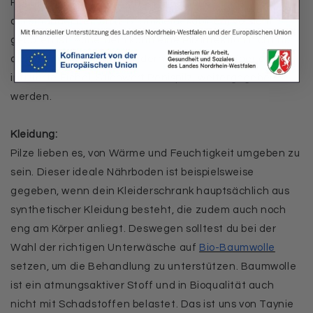
Räumlichkeiten, in denen viele Personen
aufeinandertreffen (z.B. Umkleidekabinen) Vorsicht
geboten ist. Außerdem kann eine Pilzinfektion nicht nur
die Vagina betreffen, sondern zum Beispiel über eine
infizierte Eichel, Stichwort Penispilz, weitergegeben
werden.
Kleidung:
Pilze lieben es, von Wärme und Feuchtigkeit umgeben zu
sein. Dieser ideale Nährboden ist beispielsweise
gegeben, wenn dein Kleiderschrank hauptsächlich aus
synthetischer Kleidung besteht, die zudem auch noch
eng am Körper anliegt. Deswegen solltest du bei der
Wahl der richtigen Unterwäsche auf
Bio-Baumwolle
setzen, um die Behandlung zu unterstützen. Baumwolle
ist ein atmungsaktiver Stoff und in Bioqualität auch
nicht mit Schadstoffen belastet. Das ist uns von Taynie